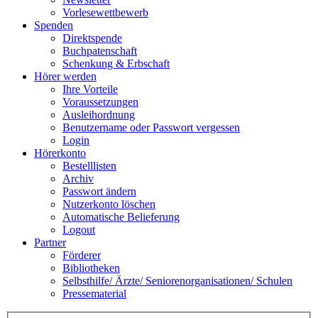
Vorlesewettbewerb
Spenden
Direktspende
Buchpatenschaft
Schenkung & Erbschaft
Hörer werden
Ihre Vorteile
Voraussetzungen
Ausleihordnung
Benutzername oder Passwort vergessen
Login
Hörerkonto
Bestelllisten
Archiv
Passwort ändern
Nutzerkonto löschen
Automatische Belieferung
Logout
Partner
Förderer
Bibliotheken
Selbsthilfe/ Ärzte/ Seniorenorganisationen/ Schulen
Pressematerial