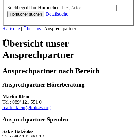
Hörbücher
Suchbegriff für Hörbücher
Detailsuche
Hörbücher suchen
Sie sind hier:
Startseite
|
Über uns
|
Ansprechpartner
Übersicht unser
Ansprechpartner
Ansprechpartner nach Bereich
Ansprechpartner Hörerberatung
Martin Klein
Tel.: 089/ 121 551 0
martin.klein@bbh-ev.org
Ansprechpartner Spenden
Sakis Batziolas
Tel.: 089/ 121 551 13