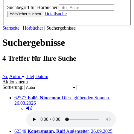
Hörbücher
Suchbegriff für Hörbücher
Detailsuche
Hörbücher suchen
Sie sind hier:
Startseite
|
Hörbücher
|
Suchergebnisse
Suchergebnisse
4 Treffer für Ihre Suche
Sortieren nach
Nr.
Autor
Titel
Datum
Aktionsmenu
Sortierung:
Titelnummer:
von
:
Ausleihbar s
62577
Fallé, Nincemon
Diese glühenden Sonnen.
26.03.2026
Hörprobe abspielen
Hörprobe von Diese glühenden Sonnen.
Titelnummer:
von
:
Ausleihbar seit dem
62349
Konersmann, Ralf
Außenseiter.
26.09.2025