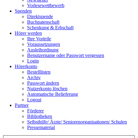
Vorlesewettbewerb
Spenden
Direktspende
Buchpatenschaft
Schenkung & Erbschaft
Hörer werden
Ihre Vorteile
Voraussetzungen
Ausleihordnung
Benutzername oder Passwort vergessen
Login
Hörerkonto
Bestelllisten
Archiv
Passwort ändern
Nutzerkonto löschen
Automatische Belieferung
Logout
Partner
Förderer
Bibliotheken
Selbsthilfe/ Ärzte/ Seniorenorganisationen/ Schulen
Pressematerial