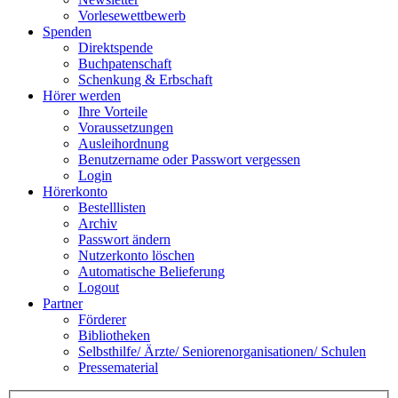
Vorlesewettbewerb
Spenden
Direktspende
Buchpatenschaft
Schenkung & Erbschaft
Hörer werden
Ihre Vorteile
Voraussetzungen
Ausleihordnung
Benutzername oder Passwort vergessen
Login
Hörerkonto
Bestelllisten
Archiv
Passwort ändern
Nutzerkonto löschen
Automatische Belieferung
Logout
Partner
Förderer
Bibliotheken
Selbsthilfe/ Ärzte/ Seniorenorganisationen/ Schulen
Pressematerial