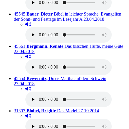
Titelnummer:
von
:
45545
Bauer, Dieter
Bibel in leichter Sprache, Evangelien
Ausleihbar seit dem
der Sonn- und Festtage im Lesejahr A
23.04.2018
Hörprobe abspielen
Hörprobe von Bibel in leichter Sprache, Evangelien d
Titelnummer:
von
:
Aus
45561
Bergmann, Renate
Das bisschen Hüfte, meine Güte
23.04.2018
Hörprobe abspielen
Hörprobe von Das bisschen Hüfte, meine Güte
Titelnummer:
von
:
Ausleihbar s
45554
Bewernitz, Doris
Martha auf dem Schwein
23.04.2018
Hörprobe abspielen
Hörprobe von Martha auf dem Schwein
Titelnummer:
von
:
Ausleihbar seit dem
31393
Blobel, Brigitte
Das Model
27.10.2014
Hörprobe abspielen
Hörprobe von Das Model