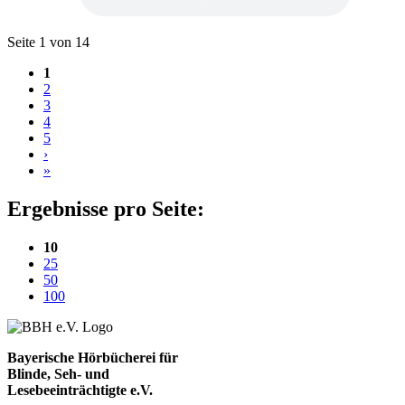
Blättern
Seite 1 von 14
1
2
3
4
5
›
»
Ergebnisse pro Seite:
(aktuelle Einstellung)
10
25
50
100
Bayerische Hörbücherei für
Blinde, Seh- und
Lesebeeinträchtigte e.V.