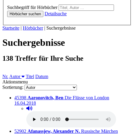
Hörbücher
Suchbegriff für Hörbücher
Detailsuche
Hörbücher suchen
Sie sind hier:
Startseite
|
Hörbücher
|
Suchergebnisse
Suchergebnisse
138 Treffer für Ihre Suche
Sortieren nach
Nr.
Autor
Titel
Datum
Aktionsmenu
Sortierung:
Titelnummer:
von
:
Ausleihbar s
45398
Aaronovitch, Ben
Die Flüsse von London
16.04.2018
Hörprobe abspielen
Hörprobe von Die Flüsse von London
Titelnummer:
von
:
Ausleihb
52902
Afanassjew, Alexander N.
Russische Märchen