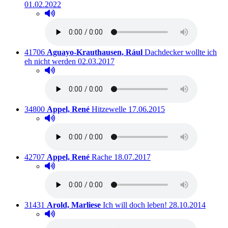
01.02.2022
Hörprobe abspielen
Hörprobe von Russische Märchen
Titelnummer:
von
:
41706
Aguayo-Krauthausen, Rául
Dachdecker wollte ich
Ausleihbar seit dem
eh nicht werden
02.03.2017
Hörprobe abspielen
Hörprobe von Dachdecker wollte ich eh nicht werden
Titelnummer:
von
:
Ausleihbar seit dem
34800
Appel, René
Hitzewelle
17.06.2015
Hörprobe abspielen
Hörprobe von Hitzewelle
Titelnummer:
von
:
Ausleihbar seit dem
42707
Appel, René
Rache
18.07.2017
Hörprobe abspielen
Hörprobe von Rache
Titelnummer:
von
:
Ausleihbar seit d
31431
Arold, Marliese
Ich will doch leben!
28.10.2014
Hörprobe abspielen
Hörprobe von Ich will doch leben!