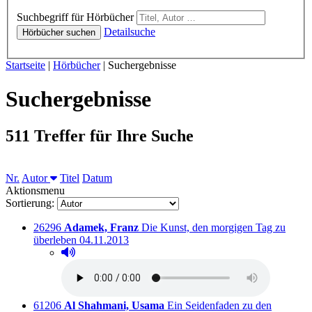
Hörbücher
Suchbegriff für Hörbücher
Detailsuche
Hörbücher suchen
Sie sind hier:
Startseite
|
Hörbücher
|
Suchergebnisse
Suchergebnisse
511 Treffer für Ihre Suche
Sortieren nach
Nr.
Autor
Titel
Datum
Aktionsmenu
Sortierung:
Titelnummer:
von
:
26296
Adamek, Franz
Die Kunst, den morgigen Tag zu
Ausleihbar seit dem
überleben
04.11.2013
Hörprobe abspielen
Hörprobe von Die Kunst, den morgigen Tag zu überl
Titelnummer:
von
:
61206
Al Shahmani, Usama
Ein Seidenfaden zu den