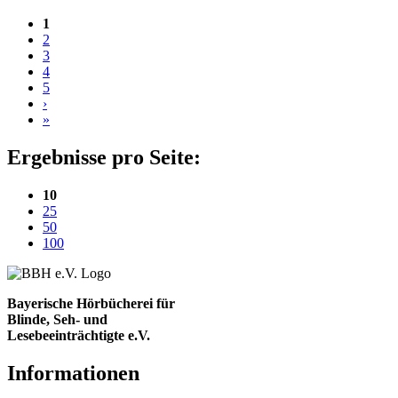
1
2
3
4
5
›
»
Ergebnisse pro Seite:
(aktuelle Einstellung)
10
25
50
100
Bayerische Hörbücherei für
Blinde, Seh- und
Lesebeeinträchtigte e.V.
Informationen