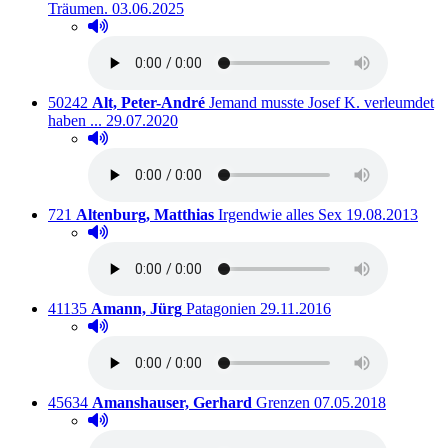
Ausleihbar seit dem
Träumen.
03.06.2025
Hörprobe abspielen
Hörprobe von Ein Seidenfaden zu den Träumen.
Titelnummer:
von
:
50242
Alt, Peter-André
Jemand musste Josef K. verleumdet
Ausleihbar seit dem
haben ...
29.07.2020
Hörprobe abspielen
Hörprobe von Jemand musste Josef K. verleumdet hab
Titelnummer:
von
:
Ausleihbar seit
721
Altenburg, Matthias
Irgendwie alles Sex
19.08.2013
Hörprobe abspielen
Hörprobe von Irgendwie alles Sex
Titelnummer:
von
:
Ausleihbar seit dem
41135
Amann, Jürg
Patagonien
29.11.2016
Hörprobe abspielen
Hörprobe von Patagonien
Titelnummer:
von
:
Ausleihbar seit dem
45634
Amanshauser, Gerhard
Grenzen
07.05.2018
Hörprobe abspielen
Hörprobe von Grenzen