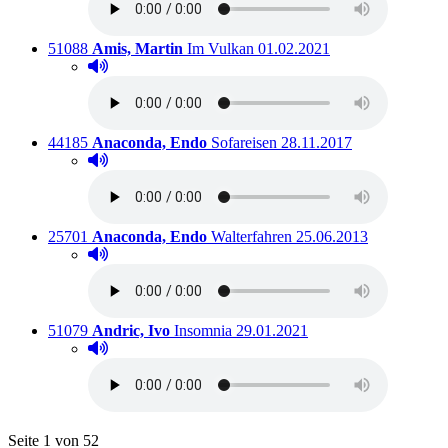
Titelnummer:
von
:
Ausleihbar seit dem
51088
Amis, Martin
Im Vulkan
01.02.2021
Hörprobe abspielen
Hörprobe von Im Vulkan
Titelnummer:
von
:
Ausleihbar seit dem
44185
Anaconda, Endo
Sofareisen
28.11.2017
Hörprobe abspielen
Hörprobe von Sofareisen
Titelnummer:
von
:
Ausleihbar seit dem
25701
Anaconda, Endo
Walterfahren
25.06.2013
Hörprobe abspielen
Hörprobe von Walterfahren
Titelnummer:
von
:
Ausleihbar seit dem
51079
Andric, Ivo
Insomnia
29.01.2021
Hörprobe abspielen
Hörprobe von Insomnia
Blättern
Seite 1 von 52