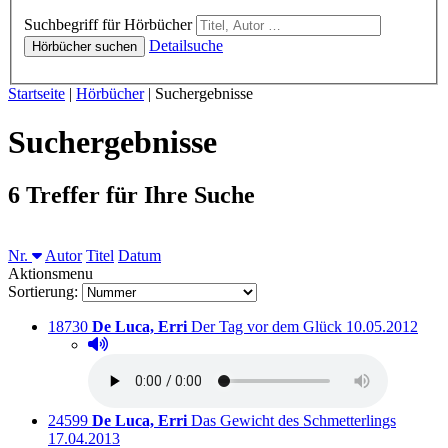
Hörbücher
Suchbegriff für Hörbücher
Detailsuche
Hörbücher suchen
Sie sind hier:
Startseite
|
Hörbücher
|
Suchergebnisse
Suchergebnisse
6 Treffer für Ihre Suche
Sortieren nach
Nr.
Autor
Titel
Datum
Aktionsmenu
Sortierung:
Titelnummer:
von
:
Ausleihbar seit
18730
De Luca, Erri
Der Tag vor dem Glück
10.05.2012
Hörprobe abspielen
Hörprobe von Der Tag vor dem Glück
Titelnummer:
von
:
Ausleihb
24599
De Luca, Erri
Das Gewicht des Schmetterlings
17.04.2013