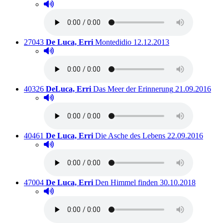
Hörprobe abspielen
Hörprobe von Das Gewicht des Schmetterlings
Titelnummer:
von
:
Ausleihbar seit dem
27043
De Luca, Erri
Montedidio
12.12.2013
Hörprobe abspielen
Hörprobe von Montedidio
Titelnummer:
von
:
Ausleihbar sei
40326
DeLuca, Erri
Das Meer der Erinnerung
21.09.2016
Hörprobe abspielen
Hörprobe von Das Meer der Erinnerung
Titelnummer:
von
:
Ausleihbar seit d
40461
De Luca, Erri
Die Asche des Lebens
22.09.2016
Hörprobe abspielen
Hörprobe von Die Asche des Lebens
Titelnummer:
von
:
Ausleihbar seit dem
47004
De Luca, Erri
Den Himmel finden
30.10.2018
Hörprobe abspielen
Hörprobe von Den Himmel finden