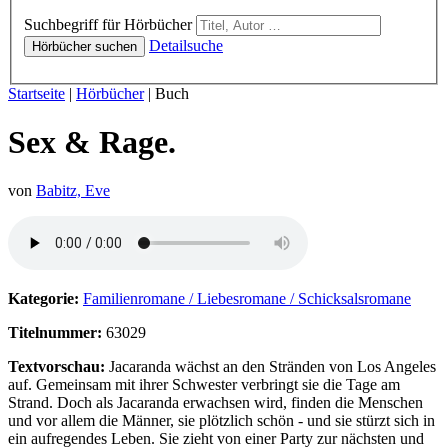
Hörbücher
Suchbegriff für Hörbücher
Detailsuche
Hörbücher suchen
Sie sind hier:
Startseite
|
Hörbücher
|
Buch
Sex & Rage.
von
Babitz, Eve
Hörprobe von Sex & Rage.
Kategorie:
Familienromane / Liebesromane / Schicksalsromane
Titelnummer:
63029
Textvorschau:
Jacaranda wächst an den Stränden von Los Angeles
auf. Gemeinsam mit ihrer Schwester verbringt sie die Tage am
Strand. Doch als Jacaranda erwachsen wird, finden die Menschen
und vor allem die Männer, sie plötzlich schön - und sie stürzt sich in
ein aufregendes Leben. Sie zieht von einer Party zur nächsten und