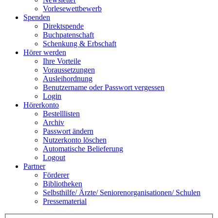
Vorlesewettbewerb
Spenden
Direktspende
Buchpatenschaft
Schenkung & Erbschaft
Hörer werden
Ihre Vorteile
Voraussetzungen
Ausleihordnung
Benutzername oder Passwort vergessen
Login
Hörerkonto
Bestelllisten
Archiv
Passwort ändern
Nutzerkonto löschen
Automatische Belieferung
Logout
Partner
Förderer
Bibliotheken
Selbsthilfe/ Ärzte/ Seniorenorganisationen/ Schulen
Pressematerial