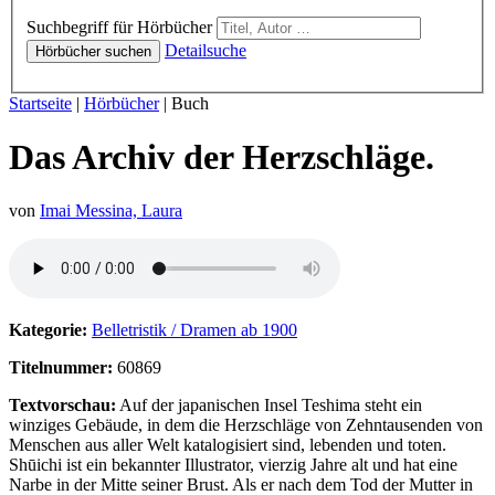
Hörbücher
Suchbegriff für Hörbücher
Detailsuche
Hörbücher suchen
Sie sind hier:
Startseite
|
Hörbücher
|
Buch
Das Archiv der Herzschläge.
von
Imai Messina, Laura
Hörprobe von Das Archiv der Herzschläge.
Kategorie:
Belletristik / Dramen ab 1900
Titelnummer:
60869
Textvorschau:
Auf der japanischen Insel Teshima steht ein
winziges Gebäude, in dem die Herzschläge von Zehntausenden von
Menschen aus aller Welt katalogisiert sind, lebenden und toten.
Shūichi ist ein bekannter Illustrator, vierzig Jahre alt und hat eine
Narbe in der Mitte seiner Brust. Als er nach dem Tod der Mutter in