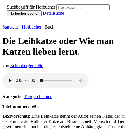
Hörbücher
Suchbegriff für Hörbücher
Detailsuche
Hörbücher suchen
Sie sind hier:
Startseite
|
Hörbücher
|
Buch
Die Leihkatze oder Wie man
Katzen lieben lernt.
von
Schönberger, Otto
Hörprobe von Die Leihkatze oder Wie man Katzen lieben lernt.
Kategorie:
Tiergeschichten
Titelnummer:
5892
Textvorschau:
Eine Leihkatze nennt der Autor seinen Kater, der in
der Familie die Rolle der Katze auf Besuch spielt. Mensch und Tier
gewöhnen sich aneinander, es entsteht eine Abhängigkeit, für die die