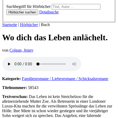
Hörbücher
Suchbegriff für Hörbücher
Detailsuche
Hörbücher suchen
Sie sind hier:
Startseite
|
Hörbücher
|
Buch
Wo dich das Leben anlächelt.
von
Colgan, Jenny
Hörprobe von Wo dich das Leben anlächelt.
Kategorie:
Familienromane / Liebesromane / Schicksalsromane
Titelnummer:
58543
Textvorschau:
Das Leben ist kein Streichelzoo für die
alleinerziehende Mutter Zoe. Als Betreuerin in einer Londoner
Luxus-Kita machen ihr die verwöhnten Sprösslinge das Leben zur
Hölle. Ihre Miete ist schon wieder gestiegen und ihr vierjähriger
Sohn weigert sich zu sprechen. Das Angebot, eine fahrende