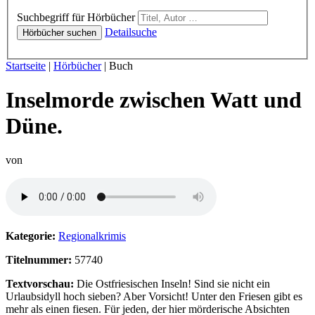
Hörbücher
Suchbegriff für Hörbücher
Detailsuche
Hörbücher suchen
Sie sind hier:
Startseite
|
Hörbücher
|
Buch
Inselmorde zwischen Watt und
Düne.
von
Hörprobe von Inselmorde zwischen Watt und Düne.
Kategorie:
Regionalkrimis
Titelnummer:
57740
Textvorschau:
Die Ostfriesischen Inseln! Sind sie nicht ein
Urlaubsidyll hoch sieben? Aber Vorsicht! Unter den Friesen gibt es
mehr als einen fiesen. Für jeden, der hier mörderische Absichten