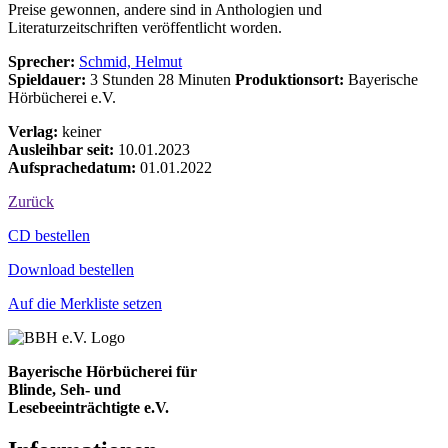
Preise gewonnen, andere sind in Anthologien und
Literaturzeitschriften veröffentlicht worden.
Sprecher:
Schmid, Helmut
Spieldauer:
3 Stunden 28 Minuten
Produktionsort:
Bayerische
Hörbücherei e.V.
Verlag:
keiner
Ausleihbar seit:
10.01.2023
Aufsprachedatum:
01.01.2022
Zurück
Bestell-Aktionen
CD bestellen
Download bestellen
Auf die Merkliste setzen
Bayerische Hörbücherei für
Blinde, Seh- und
Lesebeeinträchtigte e.V.