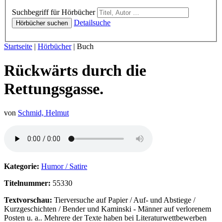
Hörbücher
Suchbegriff für Hörbücher
Detailsuche
Hörbücher suchen
Sie sind hier:
Startseite
|
Hörbücher
|
Buch
Rückwärts durch die
Rettungsgasse.
von
Schmid, Helmut
Hörprobe von Rückwärts durch die Rettungsgasse.
Kategorie:
Humor / Satire
Titelnummer:
55330
Textvorschau:
Tierversuche auf Papier / Auf- und Abstiege /
Kurzgeschichten / Bender und Kaminski - Männer auf verlorenem
Posten u. a.. Mehrere der Texte haben bei Literaturwettbewerben