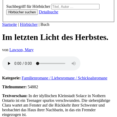
Hörbücher
Suchbegriff für Hörbücher
Detailsuche
Hörbücher suchen
Sie sind hier:
Startseite
|
Hörbücher
|
Buch
Im letzten Licht des Herbstes.
von
Lawson, Mary
Hörprobe von Im letzten Licht des Herbstes.
Kategorie:
Familienromane / Liebesromane / Schicksalsromane
Titelnummer:
54882
Textvorschau:
In der idyllischen Kleinstadt Solace in Nothern
Ontario ist ein Teenager spurlos verschwunden. Die siebenjährige
Clara wartet am Fenster auf die Rückkehr ihrer Schwester und
beobachtet das Haus ihrer Nachbarin, in das ein Fremder
eingezogen ist.