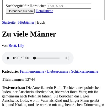
Hörbücher
Suchbegriff für Hörbücher
Detailsuche
Hörbücher suchen
Sie sind hier:
Startseite
|
Hörbücher
|
Buch
Zu viele Männer
von
Brett, Lily
Hörprobe von Zu viele Männer
Kategorie:
Familienromane / Liebesromane / Schicksalsromane
Titelnummer:
52744
Textvorschau:
Die Amerikanerin Ruth, Tochter eines polnischen
Juden, der Auschwitz überlebt hat, überredet ihren Vater, mit ihr
gemeinsam nach Polen zu fahren. Sie besuchen das Lager
Auschwitz, Lodz, wo ihr Vater als Kind und junger Mann gelebt
hat, und Krakau, und sie werden mit ungeheuerlichen Erinnerungen