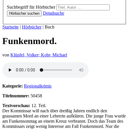
Hörbücher
Suchbegriff für Hörbücher
Detailsuche
Hörbücher suchen
Sie sind hier:
Startseite
|
Hörbücher
|
Buch
Funkenmord.
von
Klüpfel, Volker; Kobr, Michael
Hörprobe von Funkenmord.
Kategorie:
Regionalkrimis
Titelnummer:
50458
Textvorschau:
12. Teil.
Der Kommissar will nach über dreißig Jahren endlich den
grausamen Mord an einer Lehrerin aufklären. Die junge Frau wurde
am Funkensonntag an einem Kreuz verbrannt. Doch das Team des
Kommissars zeigt wenig Interesse am Fall Funkenmord. Nur die