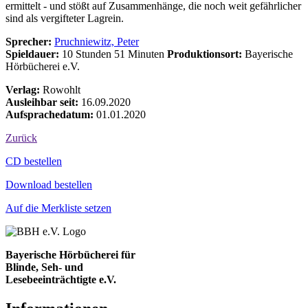
ermittelt - und stößt auf Zusammenhänge, die noch weit gefährlicher
sind als vergifteter Lagrein.
Sprecher:
Pruchniewitz, Peter
Spieldauer:
10 Stunden 51 Minuten
Produktionsort:
Bayerische
Hörbücherei e.V.
Verlag:
Rowohlt
Ausleihbar seit:
16.09.2020
Aufsprachedatum:
01.01.2020
Zurück
Bestell-Aktionen
CD bestellen
Download bestellen
Auf die Merkliste setzen
Bayerische Hörbücherei für
Blinde, Seh- und
Lesebeeinträchtigte e.V.