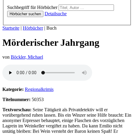
Hörbücher
Suchbegriff für Hörbücher
Detailsuche
Hörbücher suchen
Sie sind hier:
Startseite
|
Hörbücher
|
Buch
Mörderischer Jahrgang
von
Böckler, Michael
Hörprobe von Mörderischer Jahrgang
Kategorie:
Regionalkrimis
Titelnummer:
50353
Textvorschau:
Seine Tätigkeit als Privatdetektiv will er
vorübergehend ruhen lassen. Bis ein Winzer seine Hilfe braucht: Ein
anonymer Erpresser behauptet, einige Flaschen des vorzüglichen
Lagrein im Weinkeller vergiftet zu haben. Da kann Emilio nicht
untätig bleiben: Bei Wein versteht der Baron keinen Spaß! Er