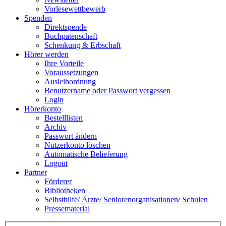
Vorlesewettbewerb
Spenden
Direktspende
Buchpatenschaft
Schenkung & Erbschaft
Hörer werden
Ihre Vorteile
Voraussetzungen
Ausleihordnung
Benutzername oder Passwort vergessen
Login
Hörerkonto
Bestelllisten
Archiv
Passwort ändern
Nutzerkonto löschen
Automatische Belieferung
Logout
Partner
Förderer
Bibliotheken
Selbsthilfe/ Ärzte/ Seniorenorganisationen/ Schulen
Pressematerial