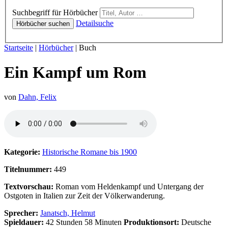
Hörbücher
Suchbegriff für Hörbücher
Detailsuche
Hörbücher suchen
Sie sind hier:
Startseite
|
Hörbücher
|
Buch
Ein Kampf um Rom
von
Dahn, Felix
Hörprobe von Ein Kampf um Rom
Kategorie:
Historische Romane bis 1900
Titelnummer:
449
Textvorschau:
Roman vom Heldenkampf und Untergang der
Ostgoten in Italien zur Zeit der Völkerwanderung.
Sprecher:
Janatsch, Helmut
Spieldauer:
42 Stunden 58 Minuten
Produktionsort:
Deutsche