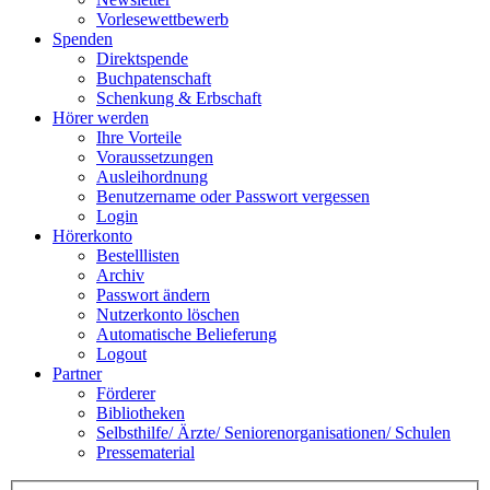
Vorlesewettbewerb
Spenden
Direktspende
Buchpatenschaft
Schenkung & Erbschaft
Hörer werden
Ihre Vorteile
Voraussetzungen
Ausleihordnung
Benutzername oder Passwort vergessen
Login
Hörerkonto
Bestelllisten
Archiv
Passwort ändern
Nutzerkonto löschen
Automatische Belieferung
Logout
Partner
Förderer
Bibliotheken
Selbsthilfe/ Ärzte/ Seniorenorganisationen/ Schulen
Pressematerial