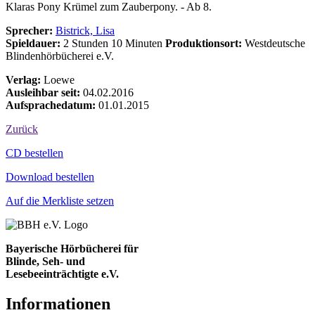
Klaras Pony Krümel zum Zauberpony. - Ab 8.
Sprecher:
Bistrick, Lisa
Spieldauer:
2 Stunden 10 Minuten
Produktionsort:
Westdeutsche
Blindenhörbücherei e.V.
Verlag:
Loewe
Ausleihbar seit:
04.02.2016
Aufsprachedatum:
01.01.2015
Zurück
Bestell-Aktionen
CD bestellen
Download bestellen
Auf die Merkliste setzen
Bayerische Hörbücherei für
Blinde, Seh- und
Lesebeeinträchtigte e.V.
Informationen