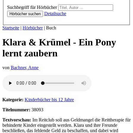
Hörbücher
Suchbegriff für Hörbücher
Detailsuche
Hörbücher suchen
Sie sind hier:
Startseite
|
Hörbücher
|
Buch
Klara & Krümel - Ein Pony
lernt zaubern
von
Bachner, Anne
Hörprobe von Klara & Krümel - Ein Pony lernt zaubern
Kategorie:
Kinderbücher bis 12 Jahre
Titelnummer:
38093
Textvorschau:
Im Reitclub soll aus Geldmangel die Reittherapie für
behinderte Kinder eingestellt werden. Klara und ihre Freunde
beschließen, das fehlende Geld zu beschaffen, und dabei wird