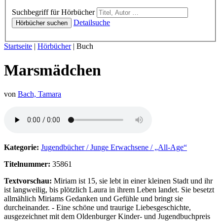
Hörbücher
Suchbegriff für Hörbücher
Detailsuche
Hörbücher suchen
Sie sind hier:
Startseite
|
Hörbücher
|
Buch
Marsmädchen
von
Bach, Tamara
Hörprobe von Marsmädchen
Kategorie:
Jugendbücher / Junge Erwachsene / „All-Age“
Titelnummer:
35861
Textvorschau:
Miriam ist 15, sie lebt in einer kleinen Stadt und ihr
ist langweilig, bis plötzlich Laura in ihrem Leben landet. Sie besetzt
allmählich Miriams Gedanken und Gefühle und bringt sie
durcheinander. - Eine schöne und traurige Liebesgeschichte,
ausgezeichnet mit dem Oldenburger Kinder- und Jugendbuchpreis