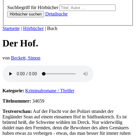
Hörbücher
Suchbegriff für Hörbücher
Detailsuche
Hörbücher suchen
Sie sind hier:
Startseite
|
Hörbücher
|
Buch
Der Hof.
von
Beckett, Simon
Hörprobe von Der Hof.
Kategorie:
Kriminalromane / Thriller
Titelnummer:
34659
Textvorschau:
Auf der Flucht vor der Polizei strandet der
Engländer Sean auf einem einsamen Hof in Südfrankreich. Es ist
brütend heiß, die Schweine wühlen im Dreck. Nur widerwillig
duldet man den Fremden, denn die Bewohner des alten Gemäuers
haben etwas zu verbergen - etwas, das man besser für immer ruhen