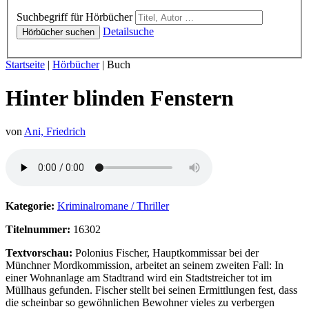
Hörbücher
Suchbegriff für Hörbücher
Detailsuche
Hörbücher suchen
Sie sind hier:
Startseite
|
Hörbücher
|
Buch
Hinter blinden Fenstern
von
Ani, Friedrich
Hörprobe von Hinter blinden Fenstern
Kategorie:
Kriminalromane / Thriller
Titelnummer:
16302
Textvorschau:
Polonius Fischer, Hauptkommissar bei der
Münchner Mordkommission, arbeitet an seinem zweiten Fall: In
einer Wohnanlage am Stadtrand wird ein Stadtstreicher tot im
Müllhaus gefunden. Fischer stellt bei seinen Ermittlungen fest, dass
die scheinbar so gewöhnlichen Bewohner vieles zu verbergen