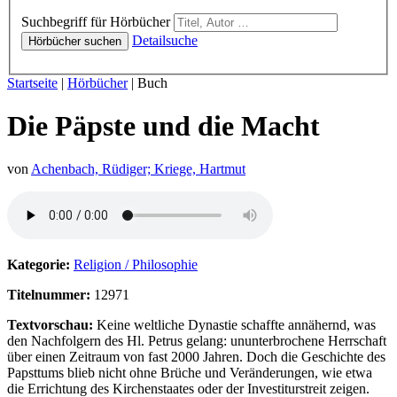
Hörbücher
Suchbegriff für Hörbücher
Detailsuche
Hörbücher suchen
Sie sind hier:
Startseite
|
Hörbücher
|
Buch
Die Päpste und die Macht
von
Achenbach, Rüdiger; Kriege, Hartmut
Hörprobe von Die Päpste und die Macht
Kategorie:
Religion / Philosophie
Titelnummer:
12971
Textvorschau:
Keine weltliche Dynastie schaffte annähernd, was
den Nachfolgern des Hl. Petrus gelang: ununterbrochene Herrschaft
über einen Zeitraum von fast 2000 Jahren. Doch die Geschichte des
Papsttums blieb nicht ohne Brüche und Veränderungen, wie etwa
die Errichtung des Kirchenstaates oder der Investiturstreit zeigen.