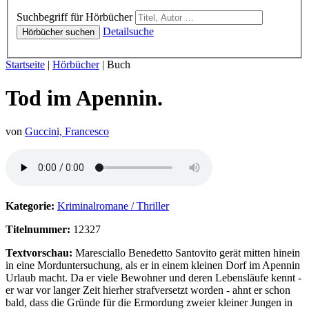
Hörbücher
Suchbegriff für Hörbücher
Detailsuche
Hörbücher suchen
Sie sind hier:
Startseite
|
Hörbücher
|
Buch
Tod im Apennin.
von
Guccini, Francesco
Hörprobe von Tod im Apennin.
Kategorie:
Kriminalromane / Thriller
Titelnummer:
12327
Textvorschau:
Maresciallo Benedetto Santovito gerät mitten hinein
in eine Morduntersuchung, als er in einem kleinen Dorf im Apennin
Urlaub macht. Da er viele Bewohner und deren Lebensläufe kennt -
er war vor langer Zeit hierher strafversetzt worden - ahnt er schon
bald, dass die Gründe für die Ermordung zweier kleiner Jungen in