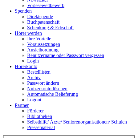
Vorlesewettbewerb
Spenden
Direktspende
Buchpatenschaft
Schenkung & Erbschaft
Hörer werden
Ihre Vorteile
Voraussetzungen
Ausleihordnung
Benutzername oder Passwort vergessen
Login
Hörerkonto
Bestelllisten
Archiv
Passwort ändern
Nutzerkonto löschen
Automatische Belieferung
Logout
Partner
Förderer
Bibliotheken
Selbsthilfe/ Ärzte/ Seniorenorganisationen/ Schulen
Pressematerial