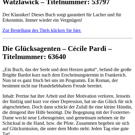
Watzlawick – Titelnummer: 53797
Der Klassiker! Dieses Buch sorgt garantiert für Lacher und für
Erkenntnis. Immer wieder ein Vergnügen!
Zur Bestellung des Titels klicken Sie hier.
Die Glücksagenten – Cécile Pardi –
Titelnummer: 63640
„Ein Buch, das der Seele und dem Herzen guttut“, befand die große
Brigitte Bardot kurz nach dem Erscheinungstermin in Frankreich.
Nun ist es ganz frisch bei uns im Programm. Ein Roman, der
bestimmt nicht nur Hundeliebhabern Freude bereitet.
Inhalt: Perrine hat ihre Arbeit und ihre Motivation verloren. Jenseits
der fünfzig und kurz vor einer Depression, hat sie das Glück für sich
abgeschrieben. Doch dann schickt der Zufall ihr eine kleine Hündin,
die dringend ihre Hilfe benötigt. Die Begegnung mit der Foxterrier-
Dame weckt neue Lebensgeister, und gemeinsam nehmen sie ihr
Schicksal in die Hand, bzw. die Pfote. Zusammen begeben sie sich
auf Glücksmission, die unter dem Motto steht: Jeden Tag eine gute
Tat!