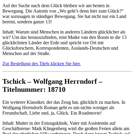
Auf der Suche nach dem Glück bleiben wir am besten in
Bewegung. Die Autorin von „Wo geht’s denn hier zum Glück?“
war sozusagen in ständiger Bewegung. Sie hat nicht nur ein Land
bereist, sondern ganze 13!
Inhalt: Warum sind Menschen in anderen Ländern glücklicher als
wir? Um das herauszufinden, reist Maike van den Boom in die 13
glücklichsten Länder der Erde und spricht vor Ort mit
Glücksforschern, Korrespondenten, Auslands-Deutschen und
Menschen auf der Straße.
Zur Bestellung des Titels klicken Sie hier.
Tschick – Wolfgang Herrndorf –
Titelnummer: 18710
Ein weiterer Klassiker, der das Zeug hat, glücklich zu machen. In
Wolfgang Herrndorfs Roman geht es um nichts weniger als
Freundschaft, Liebe und, ja, Glück. Ein Roadmovie!
Inhalt: Mutter in der Entzugsklinik, Vater mit Assistentin auf
Geschäftsreise: Maik Klingenberg wird die großen Ferien allein am
Pool der elterlichen Villa verbringen. Doch dann kreuzt Tschick auf.