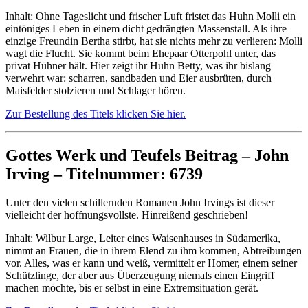
Inhalt: Ohne Tageslicht und frischer Luft fristet das Huhn Molli ein
eintöniges Leben in einem dicht gedrängten Massenstall. Als ihre
einzige Freundin Bertha stirbt, hat sie nichts mehr zu verlieren: Molli
wagt die Flucht. Sie kommt beim Ehepaar Otterpohl unter, das
privat Hühner hält. Hier zeigt ihr Huhn Betty, was ihr bislang
verwehrt war: scharren, sandbaden und Eier ausbrüten, durch
Maisfelder stolzieren und Schlager hören.
Zur Bestellung des Titels klicken Sie hier.
Gottes Werk und Teufels Beitrag – John
Irving – Titelnummer: 6739
Unter den vielen schillernden Romanen John Irvings ist dieser
vielleicht der hoffnungsvollste. Hinreißend geschrieben!
Inhalt: Wilbur Large, Leiter eines Waisenhauses in Südamerika,
nimmt an Frauen, die in ihrem Elend zu ihm kommen, Abtreibungen
vor. Alles, was er kann und weiß, vermittelt er Homer, einem seiner
Schützlinge, der aber aus Überzeugung niemals einen Eingriff
machen möchte, bis er selbst in eine Extremsituation gerät.