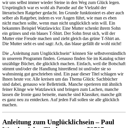
wir uns selbst immer wieder Steine in den Weg zum Glück legen.
Ursprünglich war es wohl als Parodie auf die Vielzahl der
literarischen Ratgeber gedacht. Im Grunde funktioniert es aber auch
selber als Ratgeber, indem es vor Augen führt, wie man es eben
nicht machen sollte, wenn man nicht unglücklich sein will. Ein
bekanntes Beispiel Watzlawicks: Eine Mutter schenkt ihrem Sohn
ein grünes und ein blaues T-Shirt. Der Sohn freut sich, will der
Mutter eine Freude machen und zieht gleich das grüne T-Shirt an.
Die Mutter sieht es und sagt: Ach, das blaue gefällt dir wohl nicht!
Die „Anleitung zum Unglücklichsein“ können Sie selbstverständlich
in unserem Programm finden. Genauso finden Sie im Katalog schier
unzählige Bücher, die glücklich machen. Einfach, weil die Botschaft
stimmt und/oder die Handlung hinreißend ist und/oder sie so
wahnsinnig gut geschrieben sind. Ein paar dieser Titel schlagen wir
Ihnen heute vor. Alle kreisen um das Thema Glück: Sachbücher
sind dabei, genauso wie Belletristik. Manche operieren mit ähnlich
feiner Klinge wie Watzlawick und bringen zum Lachen, manche
lassen die Ironie ganz beiseite, manche sind Klassiker, manche gilt
es ganz neu zu entdecken. Auf jeden Fall sollen sie alle glücklich
machen.
Anleitung zum Unglücklichsein – Paul