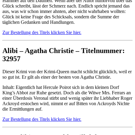
Hammer auf den Daumen. Wenn aber der Autor humorvoll über das
Glück schreibt, lässt der Schmerz nach. Endlich spricht jemand das
aus, was wir schon immer ahnten, aber nicht wahrhaben wollten:
Glück ist keine Frage des Schicksals, sondern die Summe der
täglichen Gedanken und Handlungen.
Zur Bestellung des Titels klicken Sie hier.
Alibi – Agatha Christie – Titelnummer:
32957
Dieser Krimi von der Krimi-Queen macht schlicht glücklich, weil er
so gut ist. Er gilt als einer der besten von Agatha Christie.
Inhalt: Eigentlich hat Hercule Poirot sich in dem kleinen Dorf
King’s Abbot zur Ruhe gesetzt. Doch als die Witwe Mrs. Ferrars an
einer Überdosis Veronal stirbt und wenig später ihr Liebhaber Roger
Ackroyd erstochen wird, nimmt er auf Bitten von Ackroyds Nichte
die Ermittlungen auf.
Zur Bestellung des Titels klicken Sie hier.