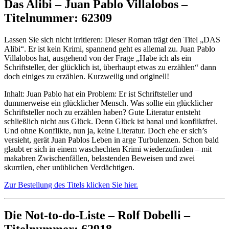
Das Alibi – Juan Pablo Villalobos –
Titelnummer: 62309
Lassen Sie sich nicht irritieren: Dieser Roman trägt den Titel „DAS
Alibi“. Er ist kein Krimi, spannend geht es allemal zu. Juan Pablo
Villalobos hat, ausgehend von der Frage „Habe ich als ein
Schriftsteller, der glücklich ist, überhaupt etwas zu erzählen“ dann
doch einiges zu erzählen. Kurzweilig und originell!
Inhalt: Juan Pablo hat ein Problem: Er ist Schriftsteller und
dummerweise ein glücklicher Mensch. Was sollte ein glücklicher
Schriftsteller noch zu erzählen haben? Gute Literatur entsteht
schließlich nicht aus Glück. Denn Glück ist banal und konfliktfrei.
Und ohne Konflikte, nun ja, keine Literatur. Doch ehe er sich’s
versieht, gerät Juan Pablos Leben in arge Turbulenzen. Schon bald
glaubt er sich in einem waschechten Krimi wiederzufinden – mit
makabren Zwischenfällen, belastenden Beweisen und zwei
skurrilen, eher unüblichen Verdächtigen.
Zur Bestellung des Titels klicken Sie hier.
Die Not-to-do-Liste – Rolf Dobelli –