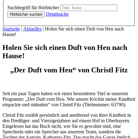
Hörbücher
Suchbegriff für Hörbücher
Detailsuche
Hörbücher suchen
Sie sind hier:
Startseite
|
Aktuelles
|
Holen Sie sich einen Duft von Heu nach
Hause!
Holen Sie sich einen Duft von Heu nach
Hause!
„Der Duft vom Heu“ von Christl Fitz
Seit ein paar Tagen haben wir einen besonderen Titel in unserem
Programm: „Der Duft vom Heu. Wie unsere Köchin meine Kindheit
einpackte und mitnahm“ von Christl Fitz (Titelnummer: 63790).
Christl Fitz erzählt persönlich und anrührend von ihrer Kindheit in
den Dreißiger- und Vierzigerjahren auf einem Hof in Oberbayern.
Eingelesen hat das Buch nicht, wie Sie es gewohnt sind, eine
Sprecherin oder ein Sprecher aus unserem Team, sondern die
Tochter der Autorin, Katharina Fitz. Das macht das Ganze freilich