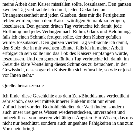
meine Arbeit dem Kaiser missfallen sollte, loszulassen. Den ganzen
zweiten Tag verbrachte ich damit, jeden Gedanken an
Unangemessenheit und jeden Glauben, dass mir die Fertigkeiten
fehlen würden, einen dem Kaiser würdigen Schrank zu fertigen,
loszulassen. Den ganzen dritten Tag verbrachte ich damit, jede
Hoffnung und jedes Verlangen nach Ruhm, Glanz und Belohnung,
falls ich einen Schrank fertigen sollte, der dem Kaiser gefallen
würde, loszulassen. Den ganzen vierten Tag verbrachte ich damit,
den Stolz, der in mir wachsen könnte, falls ich in meiner Arbeit
erfolgreich sein sollte und das Lob des Kaisers empfangen würde,
loszulassen. Und den ganzen fünften Tag verbrachte ich damit, im
Geist die klare Vorstellung dieses Schrankes zu betrachten, in der
Gewissheit, dass sogar ein Kaiser ihn sich wünschte, so wie er jetzt
vor Ihnen steht.“
Quelle: heisan-zen.de
Ich finde, diese Geschichte aus dem Zen-Bhuddismus verdeutlicht
sehr schön, dass wir mittels innerer Einkehr nicht nur einen
Zufluchtsort vor den Bedrohlichkeiten der Welt finden, sondern
auch unser ureigenes Wissen wiederentdecken, unverändert und
unbeeinflusst von unseren vielfältigen Ängsten. Ein Wissen, das uns
nicht nur beschützt, sondern auch ungeahnte Fähigkeiten in uns zum
Vorschein bringt.