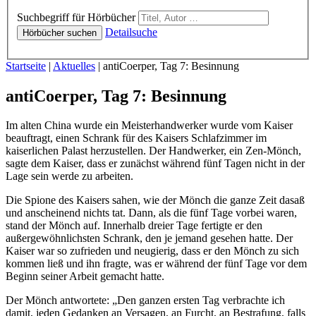
Hörbücher
Suchbegriff für Hörbücher
Detailsuche
Hörbücher suchen
Sie sind hier:
Startseite
|
Aktuelles
|
antiCoerper, Tag 7: Besinnung
antiCoerper, Tag 7: Besinnung
Im alten China wurde ein Meisterhandwerker wurde vom Kaiser
beauftragt, einen Schrank für des Kaisers Schlafzimmer im
kaiserlichen Palast herzustellen. Der Handwerker, ein Zen-Mönch,
sagte dem Kaiser, dass er zunächst während fünf Tagen nicht in der
Lage sein werde zu arbeiten.
Die Spione des Kaisers sahen, wie der Mönch die ganze Zeit dasaß
und anscheinend nichts tat. Dann, als die fünf Tage vorbei waren,
stand der Mönch auf. Innerhalb dreier Tage fertigte er den
außergewöhnlichsten Schrank, den je jemand gesehen hatte. Der
Kaiser war so zufrieden und neugierig, dass er den Mönch zu sich
kommen ließ und ihn fragte, was er während der fünf Tage vor dem
Beginn seiner Arbeit gemacht hatte.
Der Mönch antwortete: „Den ganzen ersten Tag verbrachte ich
damit, jeden Gedanken an Versagen, an Furcht, an Bestrafung, falls