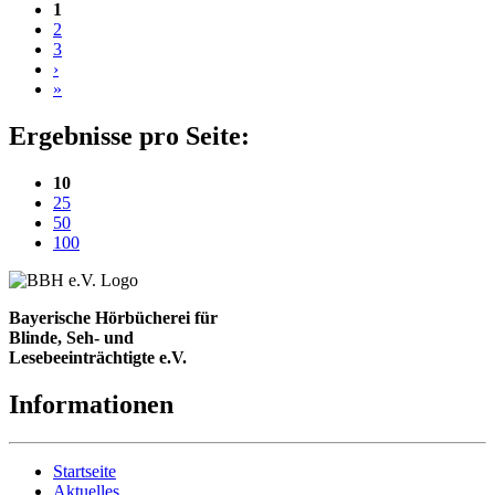
1
2
3
›
»
Ergebnisse pro Seite:
(aktuelle Einstellung)
10
25
50
100
Bayerische Hörbücherei für
Blinde, Seh- und
Lesebeeinträchtigte e.V.
Informationen
Startseite
Aktuelles