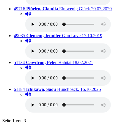
Titelnummer:
von
:
Ausleihbar seit dem
49716
Piñeiro, Claudia
Ein wenig Glück
20.03.2020
Hörprobe abspielen
Hörprobe von Ein wenig Glück
Titelnummer:
von
:
Ausleihbar seit dem
49035
Clement, Jennifer
Gun Love
17.10.2019
Hörprobe abspielen
Hörprobe von Gun Love
Titelnummer:
von
:
Ausleihbar seit dem
51134
Cawdron, Peter
Habitat
18.02.2021
Hörprobe abspielen
Hörprobe von Habitat
Titelnummer:
von
:
Ausleihbar seit dem
61184
Ichikawa, Saou
Hunchback.
16.10.2025
Hörprobe abspielen
Hörprobe von Hunchback.
Blättern
Seite 1 von 3