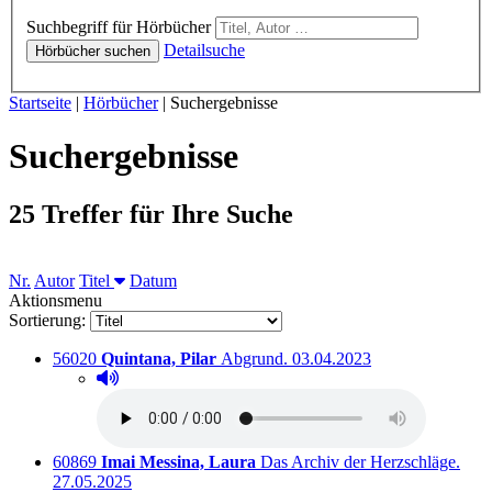
Hörbücher
Suchbegriff für Hörbücher
Detailsuche
Hörbücher suchen
Sie sind hier:
Startseite
|
Hörbücher
|
Suchergebnisse
Suchergebnisse
25 Treffer für Ihre Suche
Nr.
Autor
Titel
Datum
Aktionsmenu
Sortierung:
Titelnummer:
von
:
Ausleihbar seit dem
56020
Quintana, Pilar
Abgrund.
03.04.2023
Hörprobe abspielen
Hörprobe von Abgrund.
Titelnummer:
von
:
Ausl
60869
Imai Messina, Laura
Das Archiv der Herzschläge.
27.05.2025