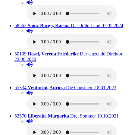
Hörprobe abspielen
Hörprobe von Das Archiv der Herzschläge.
Titelnummer:
von
:
Ausleihbar seit d
58562
Sainz Borgo, Karina
Das dritte Land
07.05.2024
Hörprobe abspielen
Hörprobe von Das dritte Land
Titelnummer:
von
:
Auslei
50109
Hasel, Verena Friederike
Der tanzende Direktor
23.06.2020
Hörprobe abspielen
Hörprobe von Der tanzende Direktor
Titelnummer:
von
:
Ausleihbar seit dem
55334
Venturini, Aurora
Die Cousinen.
18.01.2023
Hörprobe abspielen
Hörprobe von Die Cousinen.
Titelnummer:
von
:
Ausleihbar seit dem
52570
Liberaki, Margarita
Drei Sommer
19.10.2021
Hörprobe abspielen
Hörprobe von Drei Sommer