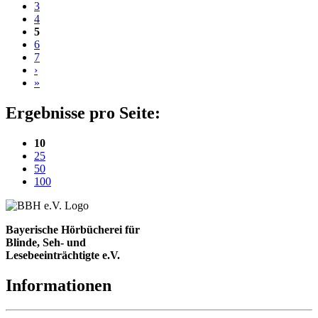
3
4
5
6
7
›
»
Ergebnisse pro Seite:
(aktuelle Einstellung)
10
25
50
100
Bayerische Hörbücherei für
Blinde, Seh- und
Lesebeeinträchtigte e.V.
Informationen