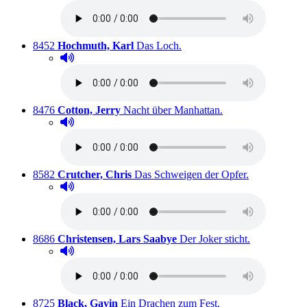
Titelnummer:
von
:
Ausleihbar seit dem
8452
Hochmuth, Karl
Das Loch.
Hörprobe abspielen
Hörprobe von Das Loch.
Titelnummer:
von
:
Ausleihbar seit de
8476
Cotton, Jerry
Nacht über Manhattan.
Hörprobe abspielen
Hörprobe von Nacht über Manhattan.
Titelnummer:
von
:
Ausleihbar se
8582
Crutcher, Chris
Das Schweigen der Opfer.
Hörprobe abspielen
Hörprobe von Das Schweigen der Opfer.
Titelnummer:
von
:
Ausleihbar s
8686
Christensen, Lars Saabye
Der Joker sticht.
Hörprobe abspielen
Hörprobe von Der Joker sticht.
Titelnummer:
von
:
Ausleihbar seit dem
8725
Black, Gavin
Ein Drachen zum Fest.