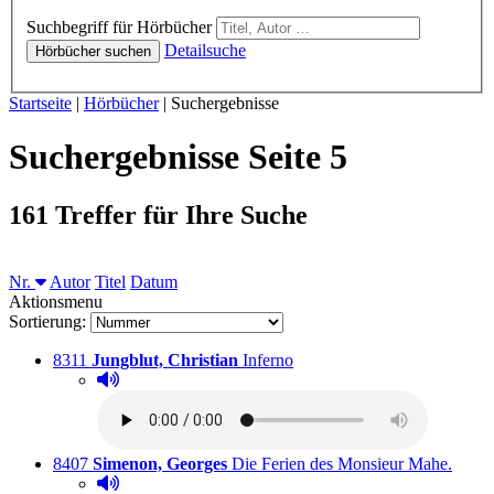
Hörbücher
Suchbegriff für Hörbücher
Detailsuche
Hörbücher suchen
Sie sind hier:
Startseite
|
Hörbücher
|
Suchergebnisse
Suchergebnisse Seite 5
161 Treffer für Ihre Suche
Sortieren nach
Nr.
Autor
Titel
Datum
Aktionsmenu
Sortierung:
Titelnummer:
von
:
Ausleihbar seit dem
8311
Jungblut, Christian
Inferno
Hörprobe abspielen
Hörprobe von Inferno
Titelnummer:
von
:
Ausle
8407
Simenon, Georges
Die Ferien des Monsieur Mahe.
Hörprobe abspielen
Hörprobe von Die Ferien des Monsieur Mahe.