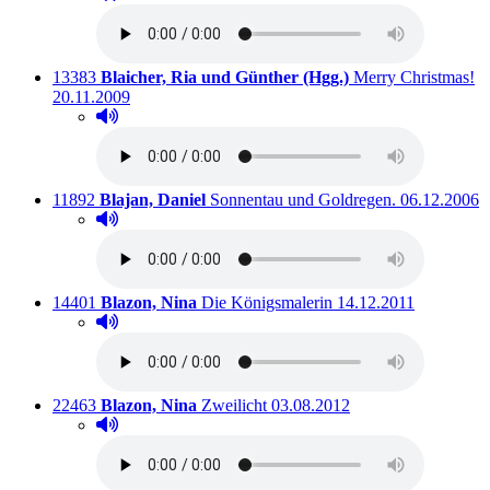
Titelnummer:
von
:
Au
13383
Blaicher, Ria und Günther (Hgg.)
Merry Christmas!
20.11.2009
Hörprobe abspielen
Hörprobe von Merry Christmas!
Titelnummer:
von
:
Ausleihbar s
11892
Blajan, Daniel
Sonnentau und Goldregen.
06.12.2006
Hörprobe abspielen
Hörprobe von Sonnentau und Goldregen.
Titelnummer:
von
:
Ausleihbar seit dem
14401
Blazon, Nina
Die Königsmalerin
14.12.2011
Hörprobe abspielen
Hörprobe von Die Königsmalerin
Titelnummer:
von
:
Ausleihbar seit dem
22463
Blazon, Nina
Zweilicht
03.08.2012
Hörprobe abspielen
Hörprobe von Zweilicht