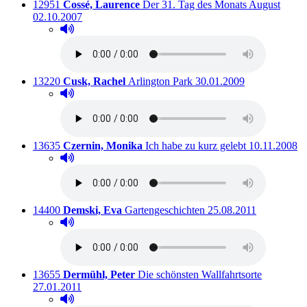
Titelnummer:
von
:
Auslei
12951
Cossé, Laurence
Der 31. Tag des Monats August
02.10.2007
Hörprobe abspielen
Hörprobe von Der 31. Tag des Monats August
Titelnummer:
von
:
Ausleihbar seit dem
13220
Cusk, Rachel
Arlington Park
30.01.2009
Hörprobe abspielen
Hörprobe von Arlington Park
Titelnummer:
von
:
Ausleihbar se
13635
Czernin, Monika
Ich habe zu kurz gelebt
10.11.2008
Hörprobe abspielen
Hörprobe von Ich habe zu kurz gelebt
Titelnummer:
von
:
Ausleihbar seit dem
14400
Demski, Eva
Gartengeschichten
25.08.2011
Hörprobe abspielen
Hörprobe von Gartengeschichten
Titelnummer:
von
:
Ausleihbar
13655
Dermühl, Peter
Die schönsten Wallfahrtsorte
27.01.2011
Hörprobe abspielen
Hörprobe von Die schönsten Wallfahrtsorte