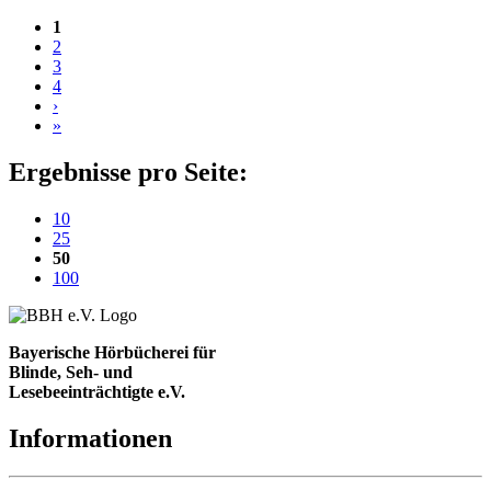
1
2
3
4
›
»
Ergebnisse pro Seite:
10
25
(aktuelle Einstellung)
50
100
Bayerische Hörbücherei für
Blinde, Seh- und
Lesebeeinträchtigte e.V.
Informationen