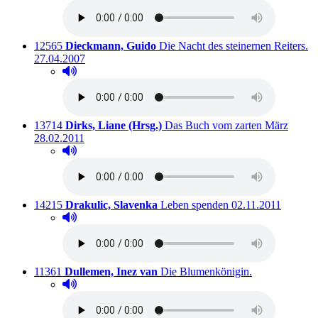
Titelnummer:
von
:
Au
12565
Dieckmann, Guido
Die Nacht des steinernen Reiters.
27.04.2007
Hörprobe abspielen
Hörprobe von Die Nacht des steinernen Reiters.
Titelnummer:
von
:
Auslei
13714
Dirks, Liane (Hrsg.)
Das Buch vom zarten März
28.02.2011
Hörprobe abspielen
Hörprobe von Das Buch vom zarten März
Titelnummer:
von
:
Ausleihbar seit de
14215
Drakulic, Slavenka
Leben spenden
02.11.2011
Hörprobe abspielen
Hörprobe von Leben spenden
Titelnummer:
von
:
Ausleihbar sei
11361
Dullemen, Inez van
Die Blumenkönigin.
Hörprobe abspielen
Hörprobe von Die Blumenkönigin.