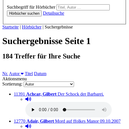
Hörbücher
Suchbegriff für Hörbücher
Detailsuche
Hörbücher suchen
Sie sind hier:
Startseite
|
Hörbücher
|
Suchergebnisse
Suchergebnisse Seite 1
184 Treffer für Ihre Suche
Sortieren nach
Nr.
Autor
Titel
Datum
Aktionsmenu
Sortierung:
Titelnummer:
von
:
Ausleihbar se
11391
Achcar, Gilbert
Der Schock der Barbarei.
Hörprobe abspielen
Hörprobe von Der Schock der Barbarei.
Titelnummer:
von
:
Ausleihbar seit
12770
Adair, Gilbert
Mord auf ffolkes Manor
09.10.2007
Hörprobe abspielen
Hörprobe von Mord auf ffolkes Manor