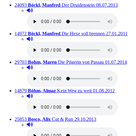
Titelnummer:
von
:
Ausleihbar seit dem
24093
Böckl, Manfred
Der Druidenstein
08.07.2013
Hörprobe abspielen
Hörprobe von Der Druidenstein
Titelnummer:
von
:
Ausleihbar seit
14972
Böckl, Manfred
Die Hexe soll brennen
27.01.2011
Hörprobe abspielen
Hörprobe von Die Hexe soll brennen
Titelnummer:
von
:
Ausleihbar seit
29703
Bohm, Maren
Die Pilgerin von Passau
01.07.2014
Hörprobe abspielen
Hörprobe von Die Pilgerin von Passau
Titelnummer:
von
:
Ausleihbar seit dem
14879
Böhm, Almaz
Kein Weg zu weit
01.08.2012
Hörprobe abspielen
Hörprobe von Kein Weg zu weit
Titelnummer:
von
:
Ausleihbar seit dem
25853
Bosco, Alix
Cut & Run
29.10.2013
Hörprobe abspielen
Hörprobe von Cut & Run