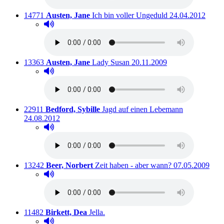
Titelnummer:
von
:
Ausleihbar seit 
14771
Austen, Jane
Ich bin voller Ungeduld
24.04.2012
Hörprobe abspielen
Hörprobe von Ich bin voller Ungeduld
Titelnummer:
von
:
Ausleihbar seit dem
13363
Austen, Jane
Lady Susan
20.11.2009
Hörprobe abspielen
Hörprobe von Lady Susan
Titelnummer:
von
:
Ausleihbar s
22911
Bedford, Sybille
Jagd auf einen Lebemann
24.08.2012
Hörprobe abspielen
Hörprobe von Jagd auf einen Lebemann
Titelnummer:
von
:
Ausleihbar seit
13242
Beer, Norbert
Zeit haben - aber wann?
07.05.2009
Hörprobe abspielen
Hörprobe von Zeit haben - aber wann?
Titelnummer:
von
:
Ausleihbar seit dem
11482
Birkett, Dea
Jella.
Hörprobe abspielen
Hörprobe von Jella.