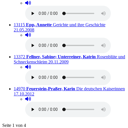
Hörprobe abspielen
Hörprobe von Großvater und die Schmuggler
Titelnummer:
von
:
Ausleihbar s
13115
Epp, Annette
Gerichte und ihre Geschichte
21.05.2008
Hörprobe abspielen
Hörprobe von Gerichte und ihre Geschichte
Titelnummer:
von
:
13372
Fellner, Sabine; Unterreiner, Katrin
Rosenblüte und
Ausleihbar seit dem
Schneckenschleim
20.11.2009
Hörprobe abspielen
Hörprobe von Rosenblüte und Schneckenschleim
Titelnummer:
von
:
14970
Feuerstein-Praßer, Karin
Die deutschen Kaiserinnen
Ausleihbar seit dem
17.10.2012
Hörprobe abspielen
Hörprobe von Die deutschen Kaiserinnen
Blättern
Seite 1 von 4