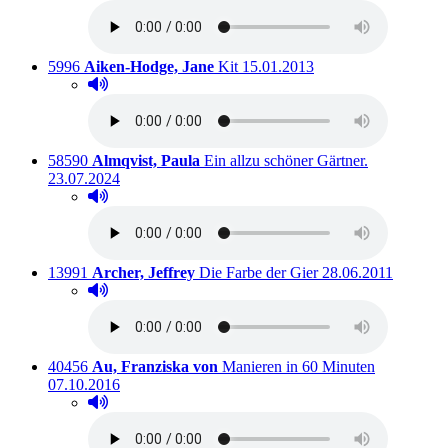
Titelnummer:
von
:
Ausleihbar seit dem
5996
Aiken-Hodge, Jane
Kit
15.01.2013
Hörprobe abspielen
Hörprobe von Kit
Titelnummer:
von
:
Ausleihbar s
58590
Almqvist, Paula
Ein allzu schöner Gärtner.
23.07.2024
Hörprobe abspielen
Hörprobe von Ein allzu schöner Gärtner.
Titelnummer:
von
:
Ausleihbar seit dem
13991
Archer, Jeffrey
Die Farbe der Gier
28.06.2011
Hörprobe abspielen
Hörprobe von Die Farbe der Gier
Titelnummer:
von
:
Ausleihbar 
40456
Au, Franziska von
Manieren in 60 Minuten
07.10.2016
Hörprobe abspielen
Hörprobe von Manieren in 60 Minuten