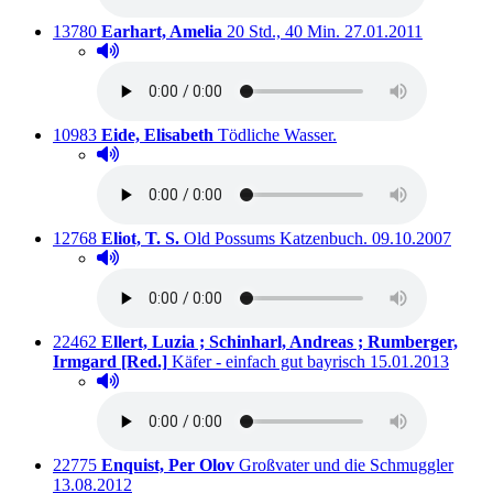
Titelnummer:
von
:
Ausleihbar seit dem
13780
Earhart, Amelia
20 Std., 40 Min.
27.01.2011
Hörprobe abspielen
Hörprobe von 20 Std., 40 Min.
Titelnummer:
von
:
Ausleihbar seit dem
10983
Eide, Elisabeth
Tödliche Wasser.
Hörprobe abspielen
Hörprobe von Tödliche Wasser.
Titelnummer:
von
:
Ausleihbar seit 
12768
Eliot, T. S.
Old Possums Katzenbuch.
09.10.2007
Hörprobe abspielen
Hörprobe von Old Possums Katzenbuch.
Titelnummer:
von
22462
Ellert, Luzia ; Schinharl, Andreas ; Rumberger,
:
Ausleihbar seit d
Irmgard [Red.]
Käfer - einfach gut bayrisch
15.01.2013
Hörprobe abspielen
Hörprobe von Käfer - einfach gut bayrisch
Titelnummer:
von
:
Ausle
22775
Enquist, Per Olov
Großvater und die Schmuggler
13.08.2012