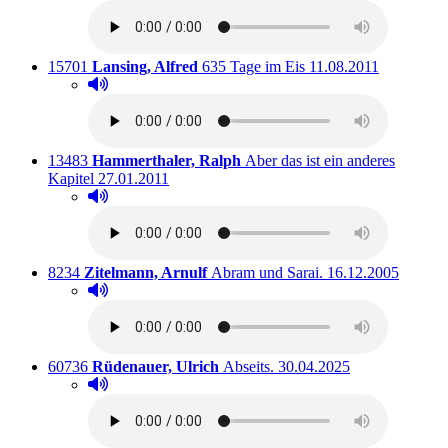
Titelnummer:
von
:
Ausleihbar seit dem
15701
Lansing, Alfred
635 Tage im Eis
11.08.2011
Hörprobe abspielen
Hörprobe von 635 Tage im Eis
Titelnummer:
von
:
13483
Hammerthaler, Ralph
Aber das ist ein anderes
Ausleihbar seit dem
Kapitel
27.01.2011
Hörprobe abspielen
Hörprobe von Aber das ist ein anderes Kapitel
Titelnummer:
von
:
Ausleihbar seit de
8234
Zitelmann, Arnulf
Abram und Sarai.
16.12.2005
Hörprobe abspielen
Hörprobe von Abram und Sarai.
Titelnummer:
von
:
Ausleihbar seit dem
60736
Rüdenauer, Ulrich
Abseits.
30.04.2025
Hörprobe abspielen
Hörprobe von Abseits.