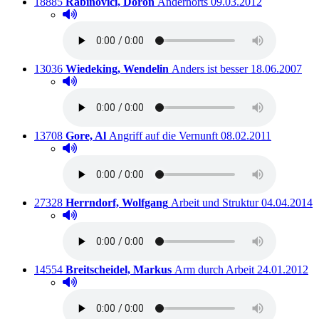
Titelnummer:
von
:
Ausleihbar seit dem
18885
Rabinovici, Doron
Andernorts
09.03.2012
Hörprobe abspielen
Hörprobe von Andernorts
Titelnummer:
von
:
Ausleihbar sei
13036
Wiedeking, Wendelin
Anders ist besser
18.06.2007
Hörprobe abspielen
Hörprobe von Anders ist besser
Titelnummer:
von
:
Ausleihbar seit dem
13708
Gore, Al
Angriff auf die Vernunft
08.02.2011
Hörprobe abspielen
Hörprobe von Angriff auf die Vernunft
Titelnummer:
von
:
Ausleihbar s
27328
Herrndorf, Wolfgang
Arbeit und Struktur
04.04.2014
Hörprobe abspielen
Hörprobe von Arbeit und Struktur
Titelnummer:
von
:
Ausleihbar se
14554
Breitscheidel, Markus
Arm durch Arbeit
24.01.2012
Hörprobe abspielen
Hörprobe von Arm durch Arbeit