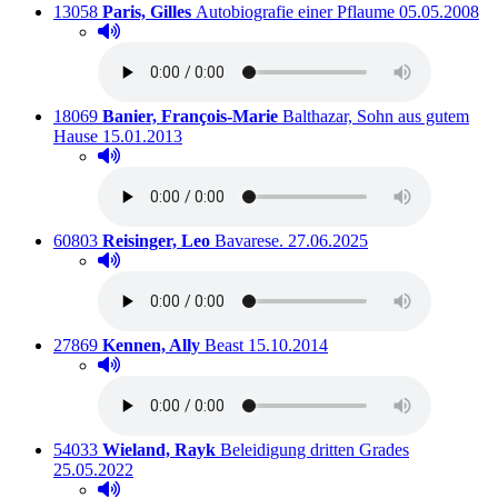
Titelnummer:
von
:
Ausleihbar se
13058
Paris, Gilles
Autobiografie einer Pflaume
05.05.2008
Hörprobe abspielen
Hörprobe von Autobiografie einer Pflaume
Titelnummer:
von
:
18069
Banier, François-Marie
Balthazar, Sohn aus gutem
Ausleihbar seit dem
Hause
15.01.2013
Hörprobe abspielen
Hörprobe von Balthazar, Sohn aus gutem Hause
Titelnummer:
von
:
Ausleihbar seit dem
60803
Reisinger, Leo
Bavarese.
27.06.2025
Hörprobe abspielen
Hörprobe von Bavarese.
Titelnummer:
von
:
Ausleihbar seit dem
27869
Kennen, Ally
Beast
15.10.2014
Hörprobe abspielen
Hörprobe von Beast
Titelnummer:
von
:
Ausleihbar s
54033
Wieland, Rayk
Beleidigung dritten Grades
25.05.2022
Hörprobe abspielen
Hörprobe von Beleidigung dritten Grades