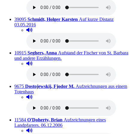
Titelnummer:
von
:
Ausleihbar
39095
Schmidt, Holger Karsten
Auf kurze Distanz
03.05.2016
Hörprobe abspielen
Hörprobe von Auf kurze Distanz
Titelnummer:
von
:
10915
Seghers, Anna
Aufstand der Fischer von St. Barbara
Ausleihbar seit dem
und andere Erzählungen.
Hörprobe abspielen
Hörprobe von Aufstand der Fischer von St. Barbara 
Titelnummer:
von
:
9675
Dostojewskij, Fjodor M.
Aufzeichnungen aus einem
Ausleihbar seit dem
Totenhaus
Hörprobe abspielen
Hörprobe von Aufzeichnungen aus einem Totenhaus
Titelnummer:
von
:
11584
O'Doherty, Brian
Aufzeichnungen eines
Ausleihbar seit dem
Landpfarrers.
06.12.2006
Hörprobe abspielen
Hörprobe von Aufzeichnungen eines Landpfarrers.