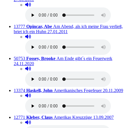
Hörprobe abspielen
Hörprobe von Alte Liebe
Titelnummer:
von
:
13777
Opincar, Abe
Am Abend, als ich meine Frau verließ,
Ausleihbar seit dem
briet ich ein Huhn
27.01.2011
Hörprobe abspielen
Hörprobe von Am Abend, als ich meine Frau verließ, 
Titelnummer:
von
:
Ausleihb
50753
Fossey, Brooke
Am Ende gibt´s ein Feuerwerk
24.11.2020
Hörprobe abspielen
Hörprobe von Am Ende gibt´s ein Feuerwerk
Titelnummer:
von
:
Ausleihbar se
13374
Haskell, John
Amerikanisches Fegefeuer
20.11.2009
Hörprobe abspielen
Hörprobe von Amerikanisches Fegefeuer
Titelnummer:
von
:
Ausleihbar seit de
12771
Kleber, Claus
Amerikas Kreuzzüge
13.09.2007
Hörprobe abspielen
Hörprobe von Amerikas Kreuzzüge