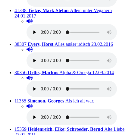
Titelnummer:
von
:
Ausleihbar 
41338
Tietze, Mark-Stefan
Allein unter Veganern
24.01.2017
Hörprobe abspielen
Hörprobe von Allein unter Veganern
Titelnummer:
von
:
Ausleihbar seit dem
38307
Evers, Horst
Alles außer irdisch
23.02.2016
Hörprobe abspielen
Hörprobe von Alles außer irdisch
Titelnummer:
von
:
Ausleihbar seit dem
30356
Orths, Markus
Alpha & Omega
12.09.2014
Hörprobe abspielen
Hörprobe von Alpha & Omega
Titelnummer:
von
:
Ausleihbar seit dem
11355
Simenon, Georges
Als ich alt war.
Hörprobe abspielen
Hörprobe von Als ich alt war.
Titelnummer:
von
:
Ausle
15359
Heidenreich, Elke; Schroeder, Bernd
Alte Liebe
27.01.2011