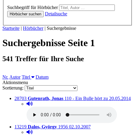
Hörbücher
Suchbegriff für Hörbücher
Detailsuche
Hörbücher suchen
Sie sind hier:
Startseite
|
Hörbücher
|
Suchergebnisse
Suchergebnisse Seite 1
541 Treffer für Ihre Suche
Nr.
Autor
Titel
Datum
Aktionsmenu
Sortierung:
Titelnummer:
von
:
Ausleihbar se
28703
Gutenrath, Jonas
110 - Ein Bulle hört zu
20.05.2014
Hörprobe abspielen
Hörprobe von 110 - Ein Bulle hört zu
Titelnummer:
von
:
Ausleihbar seit dem
13219
Dalos, György
1956
02.10.2007
Hörprobe abspielen
Hörprobe von 1956