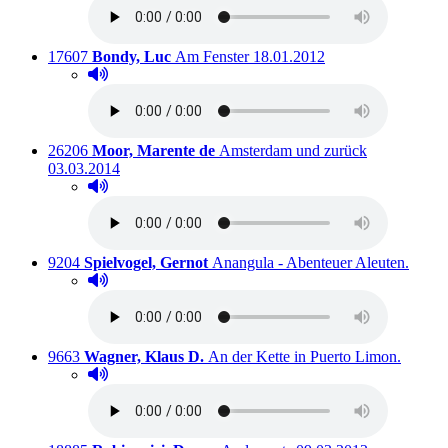
Titelnummer:
von
:
Ausleihbar seit dem
17607
Bondy, Luc
Am Fenster
18.01.2012
Hörprobe abspielen
Hörprobe von Am Fenster
Titelnummer:
von
:
Ausleihbar s
26206
Moor, Marente de
Amsterdam und zurück
03.03.2014
Hörprobe abspielen
Hörprobe von Amsterdam und zurück
Titelnummer:
von
:
Auslei
9204
Spielvogel, Gernot
Anangula - Abenteuer Aleuten.
Hörprobe abspielen
Hörprobe von Anangula - Abenteuer Aleuten.
Titelnummer:
von
:
Ausleih
9663
Wagner, Klaus D.
An der Kette in Puerto Limon.
Hörprobe abspielen
Hörprobe von An der Kette in Puerto Limon.