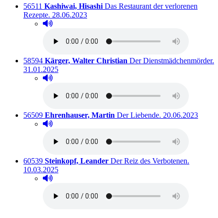
Titelnummer:
von
:
56511
Kashiwai, Hisashi
Das Restaurant der verlorenen
Ausleihbar seit dem
Rezepte.
28.06.2023
Hörprobe abspielen
Hörprobe von Das Restaurant der verlorenen Rezepte
Titelnummer:
von
:
58594
Kärger, Walter Christian
Der Dienstmädchenmörder.
Ausleihbar seit dem
31.01.2025
Hörprobe abspielen
Hörprobe von Der Dienstmädchenmörder.
Titelnummer:
von
:
Ausleihbar seit d
56509
Ehrenhauser, Martin
Der Liebende.
20.06.2023
Hörprobe abspielen
Hörprobe von Der Liebende.
Titelnummer:
von
:
Ausleihba
60539
Steinkopf, Leander
Der Reiz des Verbotenen.
10.03.2025
Hörprobe abspielen
Hörprobe von Der Reiz des Verbotenen.