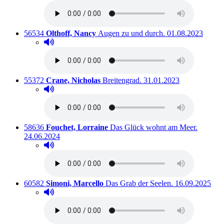
Titelnummer:
von
:
Ausleihbar seit d
56534
Olthoff, Nancy
Augen zu und durch.
01.08.2023
Hörprobe abspielen
Hörprobe von Augen zu und durch.
Titelnummer:
von
:
Ausleihbar seit dem
55372
Crane, Nicholas
Breitengrad.
31.01.2023
Hörprobe abspielen
Hörprobe von Breitengrad.
Titelnummer:
von
:
Ausleihb
58636
Fouchet, Lorraine
Das Glück wohnt am Meer.
24.06.2024
Hörprobe abspielen
Hörprobe von Das Glück wohnt am Meer.
Titelnummer:
von
:
Ausleihbar seit
60582
Simoni, Marcello
Das Grab der Seelen.
16.09.2025
Hörprobe abspielen
Hörprobe von Das Grab der Seelen.