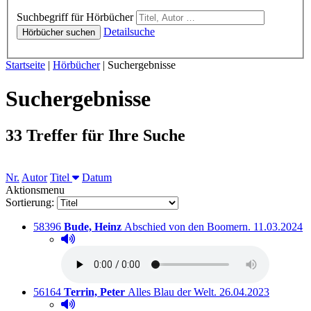
Hörbücher
Suchbegriff für Hörbücher
Detailsuche
Hörbücher suchen
Sie sind hier:
Startseite
|
Hörbücher
|
Suchergebnisse
Suchergebnisse
33 Treffer für Ihre Suche
Nr.
Autor
Titel
Datum
Aktionsmenu
Sortierung:
Titelnummer:
von
:
Ausleihbar s
58396
Bude, Heinz
Abschied von den Boomern.
11.03.2024
Hörprobe abspielen
Hörprobe von Abschied von den Boomern.
Titelnummer:
von
:
Ausleihbar seit dem
56164
Terrin, Peter
Alles Blau der Welt.
26.04.2023
Hörprobe abspielen
Hörprobe von Alles Blau der Welt.