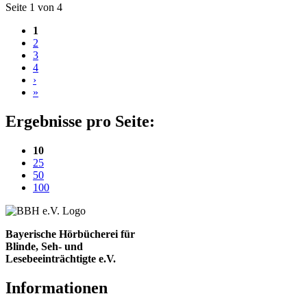
Blättern
Seite 1 von 4
1
2
3
4
›
»
Ergebnisse pro Seite:
(aktuelle Einstellung)
10
25
50
100
Bayerische Hörbücherei für
Blinde, Seh- und
Lesebeeinträchtigte e.V.
Informationen