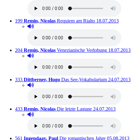
Titelnummer:
von
:
Ausleihbar seit dem
199
Remin, Nicolas
Requiem am Rialto
18.07.2013
Hörprobe abspielen
Hörprobe von Requiem am Rialto
Titelnummer:
von
:
Ausleihbar seit
204
Remin, Nicolas
Venezianische Verlobung
18.07.2013
Hörprobe abspielen
Hörprobe von Venezianische Verlobung
Titelnummer:
von
:
Ausleihbar seit
333
Dittberner, Hugo
Das See-Vokabularium
24.07.2013
Hörprobe abspielen
Hörprobe von Das See-Vokabularium
Titelnummer:
von
:
Ausleihbar seit dem
433
Remin, Nicolas
Die letzte Lagune
24.07.2013
Hörprobe abspielen
Hörprobe von Die letzte Lagune
Titelnummer:
von
:
Ausleihbar seit 
561
Ingendaay, Paul
Die romantischen Jahre
05.08.2013