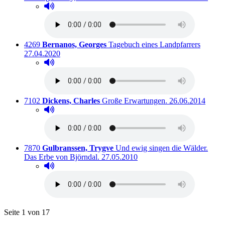
Hörprobe abspielen
Hörprobe von Die romantischen Jahre
Titelnummer:
von
:
Ausleih
4269
Bernanos, Georges
Tagebuch eines Landpfarrers
27.04.2020
Hörprobe abspielen
Hörprobe von Tagebuch eines Landpfarrers
Titelnummer:
von
:
Ausleihbar seit d
7102
Dickens, Charles
Große Erwartungen.
26.06.2014
Hörprobe abspielen
Hörprobe von Große Erwartungen.
Titelnummer:
von
:
7870
Gulbranssen, Trygve
Und ewig singen die Wälder.
Ausleihbar seit dem
Das Erbe von Björndal.
27.05.2010
Hörprobe abspielen
Hörprobe von Und ewig singen die Wälder. Das Erbe
Blättern
Seite 1 von 17