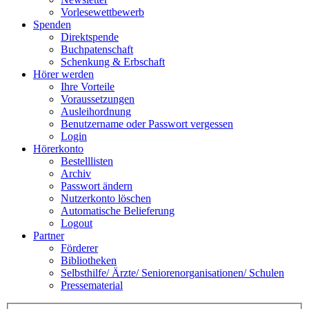
Vorlesewettbewerb
Spenden
Direktspende
Buchpatenschaft
Schenkung & Erbschaft
Hörer werden
Ihre Vorteile
Voraussetzungen
Ausleihordnung
Benutzername oder Passwort vergessen
Login
Hörerkonto
Bestelllisten
Archiv
Passwort ändern
Nutzerkonto löschen
Automatische Belieferung
Logout
Partner
Förderer
Bibliotheken
Selbsthilfe/ Ärzte/ Seniorenorganisationen/ Schulen
Pressematerial