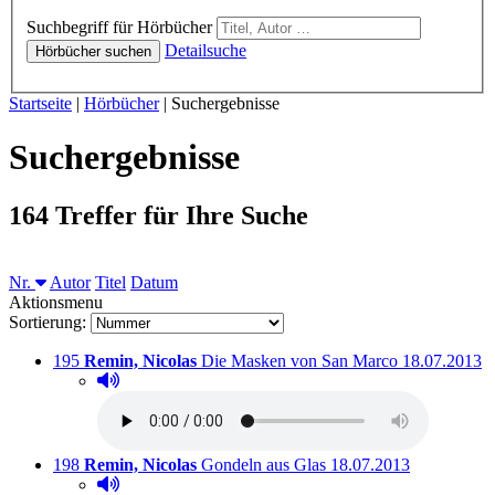
Hörbücher
Suchbegriff für Hörbücher
Detailsuche
Hörbücher suchen
Sie sind hier:
Startseite
|
Hörbücher
|
Suchergebnisse
Suchergebnisse
164 Treffer für Ihre Suche
Sortieren nach
Nr.
Autor
Titel
Datum
Aktionsmenu
Sortierung:
Titelnummer:
von
:
Ausleihbar s
195
Remin, Nicolas
Die Masken von San Marco
18.07.2013
Hörprobe abspielen
Hörprobe von Die Masken von San Marco
Titelnummer:
von
:
Ausleihbar seit dem
198
Remin, Nicolas
Gondeln aus Glas
18.07.2013
Hörprobe abspielen
Hörprobe von Gondeln aus Glas