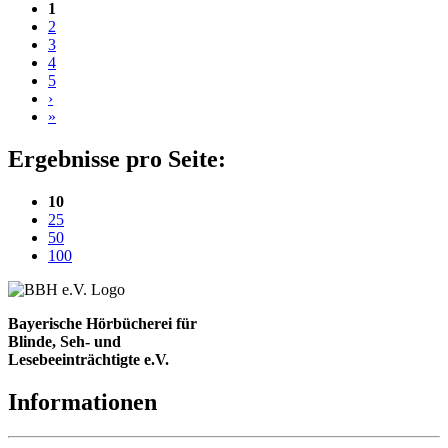
1
2
3
4
5
›
»
Ergebnisse pro Seite:
(aktuelle Einstellung)
10
25
50
100
Bayerische Hörbücherei für
Blinde, Seh- und
Lesebeeinträchtigte e.V.
Informationen