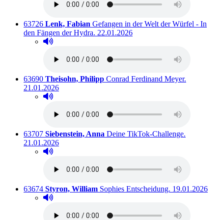
Titelnummer:
von
:
63726
Lenk, Fabian
Gefangen in der Welt der Würfel - In
Ausleihbar seit dem
den Fängen der Hydra.
22.01.2026
Hörprobe abspielen
Hörprobe von Gefangen in der Welt der Würfel - In 
Titelnummer:
von
:
Ausleihbar
63690
Theisohn, Philipp
Conrad Ferdinand Meyer.
21.01.2026
Hörprobe abspielen
Hörprobe von Conrad Ferdinand Meyer.
Titelnummer:
von
:
Ausleihbar
63707
Siebenstein, Anna
Deine TikTok-Challenge.
21.01.2026
Hörprobe abspielen
Hörprobe von Deine TikTok-Challenge.
Titelnummer:
von
:
Ausleihbar sei
63674
Styron, William
Sophies Entscheidung.
19.01.2026
Hörprobe abspielen
Hörprobe von Sophies Entscheidung.