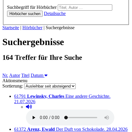
Hörbücher
Suchbegriff für Hörbücher
Detailsuche
Hörbücher suchen
Sie sind hier:
Startseite
|
Hörbücher
|
Suchergebnisse
Suchergebnisse
164 Treffer für Ihre Suche
Sortieren nach
Nr.
Autor
Titel
Datum
Aktionsmenu
Sortierung:
Titelnummer:
von
:
Ausleihbar 
61791
Lewinsky, Charles
Eine andere Geschichte.
21.07.2026
Hörprobe abspielen
Hörprobe von Eine andere Geschichte.
Titelnummer:
von
:
Ausleihbar se
61372
Arenz, Ewald
Der Duft von Schokolade.
28.04.2026