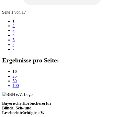
Blättern
Seite 1 von 17
1
2
3
4
5
›
»
Ergebnisse pro Seite:
(aktuelle Einstellung)
10
25
50
100
Bayerische Hörbücherei für
Blinde, Seh- und
Lesebeeinträchtigte e.V.