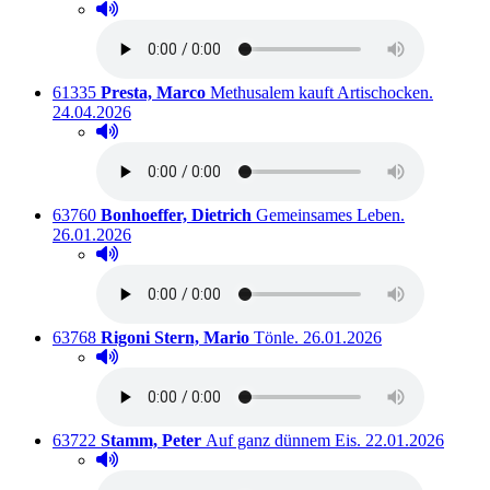
Hörprobe abspielen
Hörprobe von Der Duft von Schokolade.
Titelnummer:
von
:
Ausleihb
61335
Presta, Marco
Methusalem kauft Artischocken.
24.04.2026
Hörprobe abspielen
Hörprobe von Methusalem kauft Artischocken.
Titelnummer:
von
:
Ausleihbar s
63760
Bonhoeffer, Dietrich
Gemeinsames Leben.
26.01.2026
Hörprobe abspielen
Hörprobe von Gemeinsames Leben.
Titelnummer:
von
:
Ausleihbar seit dem
63768
Rigoni Stern, Mario
Tönle.
26.01.2026
Hörprobe abspielen
Hörprobe von Tönle.
Titelnummer:
von
:
Ausleihbar seit d
63722
Stamm, Peter
Auf ganz dünnem Eis.
22.01.2026
Hörprobe abspielen
Hörprobe von Auf ganz dünnem Eis.