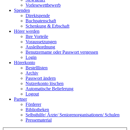
Vorlesewettbewerb
Spenden
Direktspende
Buchpatenschaft
Schenkung & Erbschaft
Hörer werden
Ihre Vorteile
Voraussetzungen
Ausleihordnung
Benutzername oder Passwort vergessen
Login
Hörerkonto
Bestelllisten
Archiv
Passwort ändern
Nutzerkonto löschen
Automatische Belieferung
Logout
Partner
Förderer
Bibliotheken
Selbsthilfe/ Ärzte/ Seniorenorganisationen/ Schulen
Pressematerial