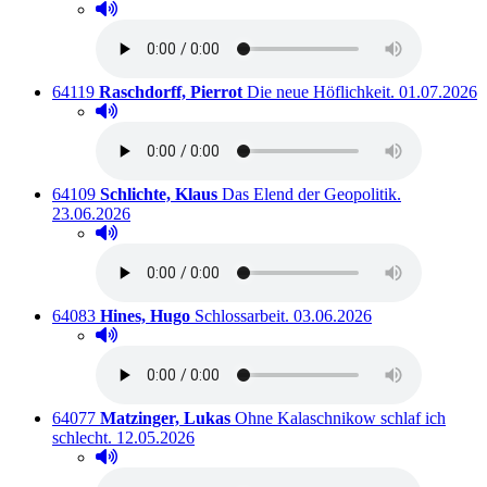
Hörprobe abspielen
Hörprobe von Wo sich der Geist Europas traf.
Titelnummer:
von
:
Ausleihbar s
64119
Raschdorff, Pierrot
Die neue Höflichkeit.
01.07.2026
Hörprobe abspielen
Hörprobe von Die neue Höflichkeit.
Titelnummer:
von
:
Ausleihbar s
64109
Schlichte, Klaus
Das Elend der Geopolitik.
23.06.2026
Hörprobe abspielen
Hörprobe von Das Elend der Geopolitik.
Titelnummer:
von
:
Ausleihbar seit dem
64083
Hines, Hugo
Schlossarbeit.
03.06.2026
Hörprobe abspielen
Hörprobe von Schlossarbeit.
Titelnummer:
von
:
64077
Matzinger, Lukas
Ohne Kalaschnikow schlaf ich
Ausleihbar seit dem
schlecht.
12.05.2026
Hörprobe abspielen
Hörprobe von Ohne Kalaschnikow schlaf ich schlecht