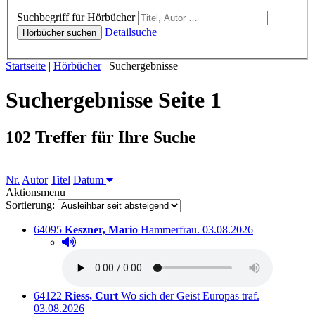
Hörbücher
Suchbegriff für Hörbücher
Detailsuche
Hörbücher suchen
Sie sind hier:
Startseite
|
Hörbücher
|
Suchergebnisse
Suchergebnisse Seite 1
102 Treffer für Ihre Suche
Sortieren nach
Nr.
Autor
Titel
Datum
Aktionsmenu
Sortierung:
Titelnummer:
von
:
Ausleihbar seit dem
64095
Keszner, Mario
Hammerfrau.
03.08.2026
Hörprobe abspielen
Hörprobe von Hammerfrau.
Titelnummer:
von
:
Ausleihbar s
64122
Riess, Curt
Wo sich der Geist Europas traf.
03.08.2026