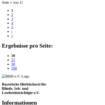
Blättern
Seite 1 von 11
1
2
3
4
5
›
»
Ergebnisse pro Seite:
(aktuelle Einstellung)
10
25
50
100
Bayerische Hörbücherei für
Blinde, Seh- und
Lesebeeinträchtigte e.V.
Informationen