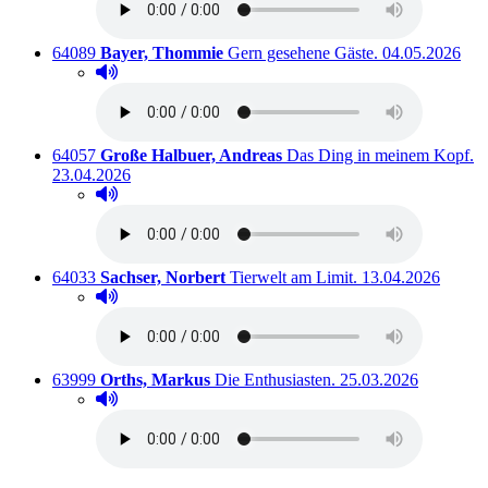
Titelnummer:
von
:
Ausleihbar sei
64089
Bayer, Thommie
Gern gesehene Gäste.
04.05.2026
Hörprobe abspielen
Hörprobe von Gern gesehene Gäste.
Titelnummer:
von
:
Au
64057
Große Halbuer, Andreas
Das Ding in meinem Kopf.
23.04.2026
Hörprobe abspielen
Hörprobe von Das Ding in meinem Kopf.
Titelnummer:
von
:
Ausleihbar seit d
64033
Sachser, Norbert
Tierwelt am Limit.
13.04.2026
Hörprobe abspielen
Hörprobe von Tierwelt am Limit.
Titelnummer:
von
:
Ausleihbar seit dem
63999
Orths, Markus
Die Enthusiasten.
25.03.2026
Hörprobe abspielen
Hörprobe von Die Enthusiasten.