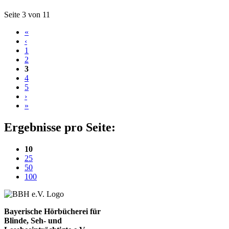
Blättern
Seite 3 von 11
«
‹
1
2
3
4
5
›
»
Ergebnisse pro Seite:
(aktuelle Einstellung)
10
25
50
100
Bayerische Hörbücherei für
Blinde, Seh- und