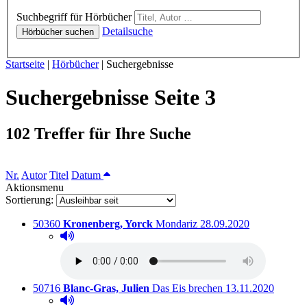
Hörbücher
Suchbegriff für Hörbücher
Detailsuche
Hörbücher suchen
Sie sind hier:
Startseite
|
Hörbücher
|
Suchergebnisse
Suchergebnisse Seite 3
102 Treffer für Ihre Suche
Sortieren nach
Nr.
Autor
Titel
Datum
Aktionsmenu
Sortierung:
Titelnummer:
von
:
Ausleihbar seit dem
50360
Kronenberg, Yorck
Mondariz
28.09.2020
Hörprobe abspielen
Hörprobe von Mondariz
Titelnummer:
von
:
Ausleihbar seit de
50716
Blanc-Gras, Julien
Das Eis brechen
13.11.2020
Hörprobe abspielen
Hörprobe von Das Eis brechen