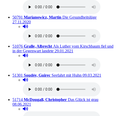
Titelnummer:
von
:
Ausleihbar 
50791
Marianowicz, Martin
Die Gesundheitslüge
27.11.2020
Hörprobe abspielen
Hörprobe von Die Gesundheitslüge
Titelnummer:
von
:
51076
Gralle, Albrecht
Als Luther vom Kirschbaum fiel und
Ausleihbar seit dem
in der Gegenwart landete
29.01.2021
Hörprobe abspielen
Hörprobe von Als Luther vom Kirschbaum fiel und in
Titelnummer:
von
:
Ausleihbar seit dem
51301
Soudée, Guirec
Seefahrt mit Huhn
09.03.2021
Hörprobe abspielen
Hörprobe von Seefahrt mit Huhn
Titelnummer:
von
:
Ausleihbar
51714
McDougall, Christopher
Das Glück ist grau
08.06.2021
Hörprobe abspielen
Hörprobe von Das Glück ist grau