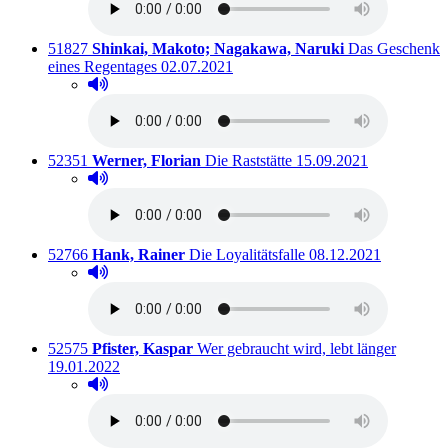
Titelnummer:
von
:
51827
Shinkai, Makoto; Nagakawa, Naruki
Das Geschenk
Ausleihbar seit dem
eines Regentages
02.07.2021
Hörprobe abspielen
Hörprobe von Das Geschenk eines Regentages
Titelnummer:
von
:
Ausleihbar seit dem
52351
Werner, Florian
Die Raststätte
15.09.2021
Hörprobe abspielen
Hörprobe von Die Raststätte
Titelnummer:
von
:
Ausleihbar seit dem
52766
Hank, Rainer
Die Loyalitätsfalle
08.12.2021
Hörprobe abspielen
Hörprobe von Die Loyalitätsfalle
Titelnummer:
von
:
Ausleihb
52575
Pfister, Kaspar
Wer gebraucht wird, lebt länger
19.01.2022
Hörprobe abspielen
Hörprobe von Wer gebraucht wird, lebt länger