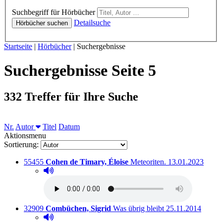
Hörbücher
Suchbegriff für Hörbücher
Detailsuche
Hörbücher suchen
Sie sind hier:
Startseite
|
Hörbücher
|
Suchergebnisse
Suchergebnisse Seite 5
332 Treffer für Ihre Suche
Sortieren nach
Nr.
Autor
Titel
Datum
Aktionsmenu
Sortierung:
Titelnummer:
von
:
Ausleihbar seit 
55455
Cohen de Timary, Éloise
Meteoriten.
13.01.2023
Hörprobe abspielen
Hörprobe von Meteoriten.
Titelnummer:
von
:
Ausleihbar seit d
32909
Combüchen, Sigrid
Was übrig bleibt
25.11.2014
Hörprobe abspielen
Hörprobe von Was übrig bleibt