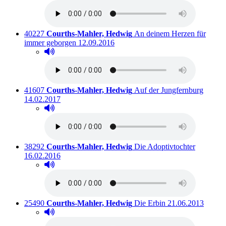
Titelnummer:
von
:
40227
Courths-Mahler, Hedwig
An deinem Herzen für
Ausleihbar seit dem
immer geborgen
12.09.2016
Hörprobe abspielen
Hörprobe von An deinem Herzen für immer geborgen
Titelnummer:
von
:
Auslei
41607
Courths-Mahler, Hedwig
Auf der Jungfernburg
14.02.2017
Hörprobe abspielen
Hörprobe von Auf der Jungfernburg
Titelnummer:
von
:
Ausleihba
38292
Courths-Mahler, Hedwig
Die Adoptivtochter
16.02.2016
Hörprobe abspielen
Hörprobe von Die Adoptivtochter
Titelnummer:
von
:
Ausleihbar seit d
25490
Courths-Mahler, Hedwig
Die Erbin
21.06.2013
Hörprobe abspielen
Hörprobe von Die Erbin