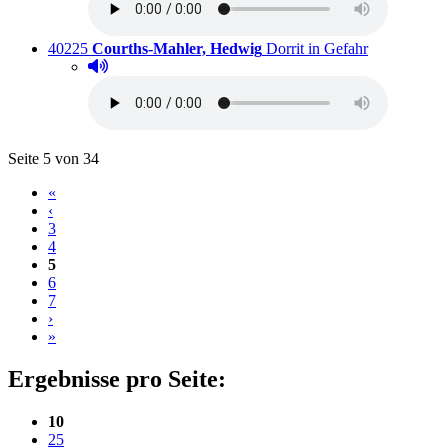
Titelnummer:
von
:
Ausleihbar s
40225
Courths-Mahler, Hedwig
Dorrit in Gefahr
Hörprobe abspielen
Hörprobe von Dorrit in Gefahr
Blättern
Seite 5 von 34
«
‹
3
4
5
6
7
›
»
Ergebnisse pro Seite:
(aktuelle Einstellung)
10
25