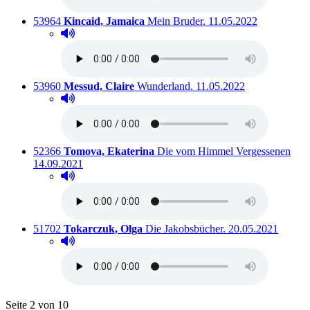
Titelnummer:
von
:
Ausleihbar seit dem
53964
Kincaid, Jamaica
Mein Bruder.
11.05.2022
Hörprobe abspielen
Hörprobe von Mein Bruder.
Titelnummer:
von
:
Ausleihbar seit dem
53960
Messud, Claire
Wunderland.
11.05.2022
Hörprobe abspielen
Hörprobe von Wunderland.
Titelnummer:
von
:
Ausl
52366
Tomova, Ekaterina
Die vom Himmel Vergessenen
14.09.2021
Hörprobe abspielen
Hörprobe von Die vom Himmel Vergessenen
Titelnummer:
von
:
Ausleihbar seit de
51702
Tokarczuk, Olga
Die Jakobsbücher.
20.05.2021
Hörprobe abspielen
Hörprobe von Die Jakobsbücher.
Blättern
Seite 2 von 10