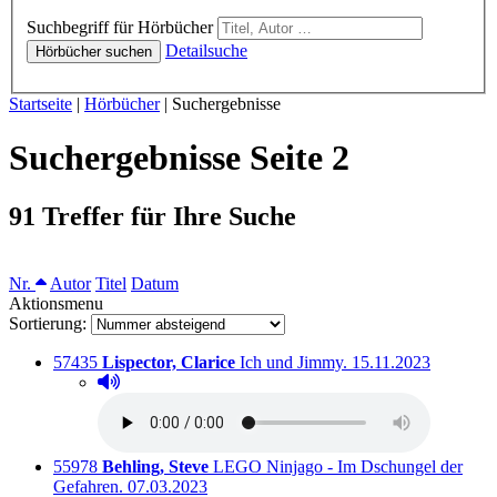
Hörbücher
Suchbegriff für Hörbücher
Detailsuche
Hörbücher suchen
Sie sind hier:
Startseite
|
Hörbücher
|
Suchergebnisse
Suchergebnisse Seite 2
91 Treffer für Ihre Suche
Sortieren nach
Nr.
Autor
Titel
Datum
Aktionsmenu
Sortierung:
Titelnummer:
von
:
Ausleihbar seit dem
57435
Lispector, Clarice
Ich und Jimmy.
15.11.2023
Hörprobe abspielen
Hörprobe von Ich und Jimmy.
Titelnummer:
von
:
55978
Behling, Steve
LEGO Ninjago - Im Dschungel der
Ausleihbar seit dem
Gefahren.
07.03.2023