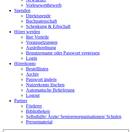
Vorlesewettbewerb
Spenden
Direktspende
Buchpatenschaft
Schenkung & Erbschaft
Hörer werden
Ihre Vorteile
Voraussetzungen
Ausleihordnung
Benutzername oder Passwort vergessen
Login
Hörerkonto
Bestelllisten
Archiv
Passwort ändern
Nutzerkonto löschen
Automatische Belieferung
Logout
Partner
Förderer
Bibliotheken
Selbsthilfe/ Ärzte/ Seniorenorganisationen/ Schulen
Pressematerial