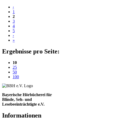
‹
1
2
3
4
5
›
»
Ergebnisse pro Seite:
(aktuelle Einstellung)
10
25
50
100
Bayerische Hörbücherei für
Blinde, Seh- und
Lesebeeinträchtigte e.V.
Informationen