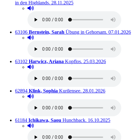
Ausleihbar seit dem
in den Highlands.
28.11.2025
Hörprobe abspielen
Hörprobe von Tannenduft im kleinen Strickladen in d
Titelnummer:
von
:
Ausleihbar seit
63106
Bernstein, Sarah
Übung in Gehorsam.
07.01.2026
Hörprobe abspielen
Hörprobe von Übung in Gehorsam.
Titelnummer:
von
:
Ausleihbar seit dem
63102
Harwicz, Ariana
Kopflos.
25.03.2026
Hörprobe abspielen
Hörprobe von Kopflos.
Titelnummer:
von
:
Ausleihbar seit dem
62894
Klink, Sophia
Kurilensee.
28.01.2026
Hörprobe abspielen
Hörprobe von Kurilensee.
Titelnummer:
von
:
Ausleihbar seit dem
61184
Ichikawa, Saou
Hunchback.
16.10.2025
Hörprobe abspielen
Hörprobe von Hunchback.