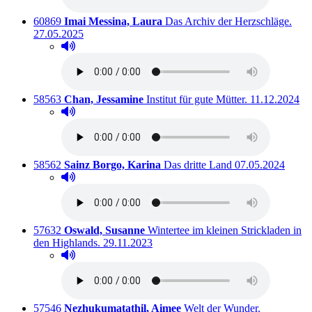
Titelnummer:
von
:
Ausl
60869
Imai Messina, Laura
Das Archiv der Herzschläge.
27.05.2025
Hörprobe abspielen
Hörprobe von Das Archiv der Herzschläge.
Titelnummer:
von
:
Ausleihbar se
58563
Chan, Jessamine
Institut für gute Mütter.
11.12.2024
Hörprobe abspielen
Hörprobe von Institut für gute Mütter.
Titelnummer:
von
:
Ausleihbar seit d
58562
Sainz Borgo, Karina
Das dritte Land
07.05.2024
Hörprobe abspielen
Hörprobe von Das dritte Land
Titelnummer:
von
:
57632
Oswald, Susanne
Wintertee im kleinen Strickladen in
Ausleihbar seit dem
den Highlands.
29.11.2023
Hörprobe abspielen
Hörprobe von Wintertee im kleinen Strickladen in de
Titelnummer:
von
:
Ausleihbar 
57546
Nezhukumatathil, Aimee
Welt der Wunder.