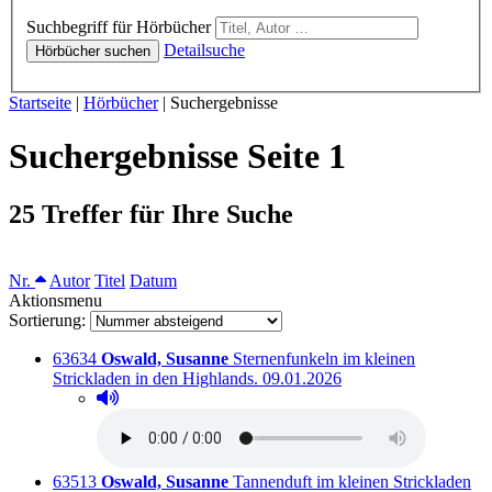
Hörbücher
Suchbegriff für Hörbücher
Detailsuche
Hörbücher suchen
Sie sind hier:
Startseite
|
Hörbücher
|
Suchergebnisse
Suchergebnisse Seite 1
25 Treffer für Ihre Suche
Sortieren nach
Nr.
Autor
Titel
Datum
Aktionsmenu
Sortierung:
Titelnummer:
von
:
63634
Oswald, Susanne
Sternenfunkeln im kleinen
Ausleihbar seit dem
Strickladen in den Highlands.
09.01.2026
Hörprobe abspielen
Hörprobe von Sternenfunkeln im kleinen Strickladen 
Titelnummer:
von
:
63513
Oswald, Susanne
Tannenduft im kleinen Strickladen