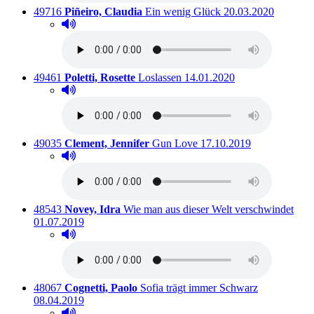
Titelnummer:
von
:
Ausleihbar seit dem
49716
Piñeiro, Claudia
Ein wenig Glück
20.03.2020
Hörprobe abspielen
Hörprobe von Ein wenig Glück
Titelnummer:
von
:
Ausleihbar seit dem
49461
Poletti, Rosette
Loslassen
14.01.2020
Hörprobe abspielen
Hörprobe von Loslassen
Titelnummer:
von
:
Ausleihbar seit dem
49035
Clement, Jennifer
Gun Love
17.10.2019
Hörprobe abspielen
Hörprobe von Gun Love
Titelnummer:
von
:
Ausl
48543
Novey, Idra
Wie man aus dieser Welt verschwindet
01.07.2019
Hörprobe abspielen
Hörprobe von Wie man aus dieser Welt verschwindet
Titelnummer:
von
:
Ausleihbar s
48067
Cognetti, Paolo
Sofia trägt immer Schwarz
08.04.2019
Hörprobe abspielen
Hörprobe von Sofia trägt immer Schwarz