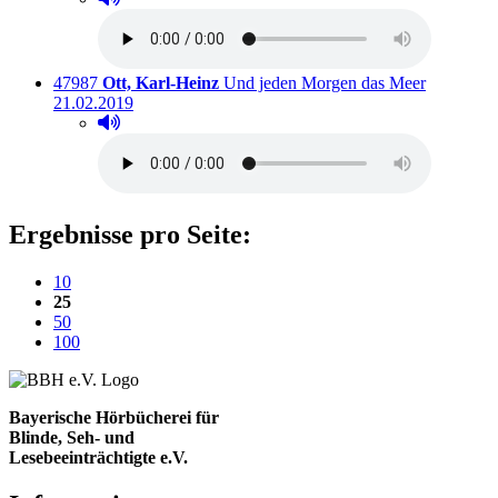
Titelnummer:
von
:
Ausleihbar
47987
Ott, Karl-Heinz
Und jeden Morgen das Meer
21.02.2019
Hörprobe abspielen
Hörprobe von Und jeden Morgen das Meer
Ergebnisse pro Seite:
10
(aktuelle Einstellung)
25
50
100
Bayerische Hörbücherei für
Blinde, Seh- und
Lesebeeinträchtigte e.V.