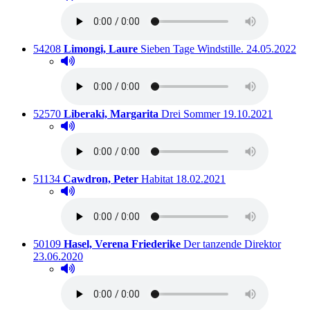
Titelnummer:
von
:
Ausleihbar sei
54208
Limongi, Laure
Sieben Tage Windstille.
24.05.2022
Hörprobe abspielen
Hörprobe von Sieben Tage Windstille.
Titelnummer:
von
:
Ausleihbar seit dem
52570
Liberaki, Margarita
Drei Sommer
19.10.2021
Hörprobe abspielen
Hörprobe von Drei Sommer
Titelnummer:
von
:
Ausleihbar seit dem
51134
Cawdron, Peter
Habitat
18.02.2021
Hörprobe abspielen
Hörprobe von Habitat
Titelnummer:
von
:
Auslei
50109
Hasel, Verena Friederike
Der tanzende Direktor
23.06.2020
Hörprobe abspielen
Hörprobe von Der tanzende Direktor