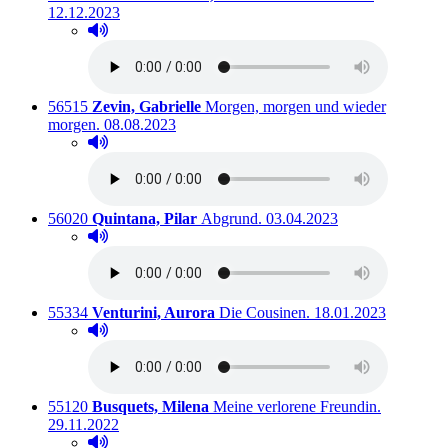
12.12.2023
Hörprobe abspielen
Hörprobe von Welt der Wunder.
Titelnummer:
von
:
56515
Zevin, Gabrielle
Morgen, morgen und wieder
Ausleihbar seit dem
morgen.
08.08.2023
Hörprobe abspielen
Hörprobe von Morgen, morgen und wieder morgen.
Titelnummer:
von
:
Ausleihbar seit dem
56020
Quintana, Pilar
Abgrund.
03.04.2023
Hörprobe abspielen
Hörprobe von Abgrund.
Titelnummer:
von
:
Ausleihbar seit dem
55334
Venturini, Aurora
Die Cousinen.
18.01.2023
Hörprobe abspielen
Hörprobe von Die Cousinen.
Titelnummer:
von
:
Ausleihbar
55120
Busquets, Milena
Meine verlorene Freundin.
29.11.2022
Hörprobe abspielen
Hörprobe von Meine verlorene Freundin.