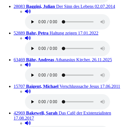
Titelnummer:
von
:
Ausleihbar seit d
28083
Baggini, Julian
Der Sinn des Lebens
02.07.2014
Hörprobe abspielen
Hörprobe von Der Sinn des Lebens
Titelnummer:
von
:
Ausleihbar seit dem
52889
Bahr, Petra
Haltung zeigen
17.01.2022
Hörprobe abspielen
Hörprobe von Haltung zeigen
Titelnummer:
von
:
Ausleihbar seit dem
63469
Bähr, Andreas
Athanasius Kircher.
26.11.2025
Hörprobe abspielen
Hörprobe von Athanasius Kircher.
Titelnummer:
von
:
Ausleihbar sei
15707
Baigent, Michael
Verschlusssache Jesus
17.06.2011
Hörprobe abspielen
Hörprobe von Verschlusssache Jesus
Titelnummer:
von
:
Ausleihb
42969
Bakewell, Sarah
Das Café der Existenzialisten
17.08.2017
Hörprobe abspielen
Hörprobe von Das Café der Existenzialisten