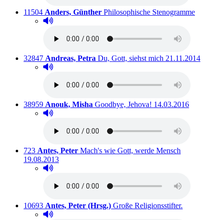
Titelnummer:
von
:
Ausleih
11504
Anders, Günther
Philosophische Stenogramme
Hörprobe abspielen
Hörprobe von Philosophische Stenogramme
Titelnummer:
von
:
Ausleihbar seit d
32847
Andreas, Petra
Du, Gott, siehst mich
21.11.2014
Hörprobe abspielen
Hörprobe von Du, Gott, siehst mich
Titelnummer:
von
:
Ausleihbar seit dem
38959
Anouk, Misha
Goodbye, Jehova!
14.03.2016
Hörprobe abspielen
Hörprobe von Goodbye, Jehova!
Titelnummer:
von
:
Ausleihbar s
723
Antes, Peter
Mach's wie Gott, werde Mensch
19.08.2013
Hörprobe abspielen
Hörprobe von Mach's wie Gott, werde Mensch
Titelnummer:
von
:
Ausleihbar 
10693
Antes, Peter (Hrsg.)
Große Religionsstifter.
Hörprobe abspielen
Hörprobe von Große Religionsstifter.