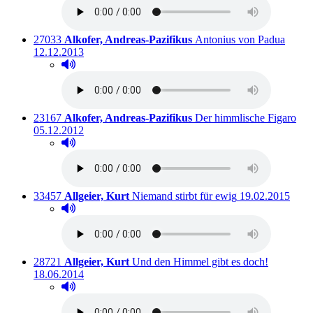
Titelnummer:
von
:
Auslei
27033
Alkofer, Andreas-Pazifikus
Antonius von Padua
12.12.2013
Hörprobe abspielen
Hörprobe von Antonius von Padua
Titelnummer:
von
:
Aus
23167
Alkofer, Andreas-Pazifikus
Der himmlische Figaro
05.12.2012
Hörprobe abspielen
Hörprobe von Der himmlische Figaro
Titelnummer:
von
:
Ausleihbar seit 
33457
Allgeier, Kurt
Niemand stirbt für ewig
19.02.2015
Hörprobe abspielen
Hörprobe von Niemand stirbt für ewig
Titelnummer:
von
:
Ausleihba
28721
Allgeier, Kurt
Und den Himmel gibt es doch!
18.06.2014
Hörprobe abspielen
Hörprobe von Und den Himmel gibt es doch!