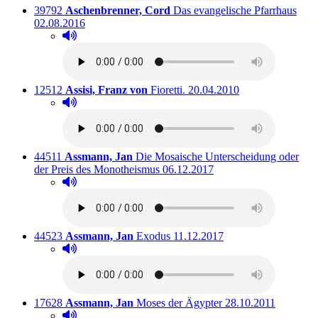
Titelnummer:
von
:
Ausl
39792
Aschenbrenner, Cord
Das evangelische Pfarrhaus
02.08.2016
Hörprobe abspielen
Hörprobe von Das evangelische Pfarrhaus
Titelnummer:
von
:
Ausleihbar seit dem
12512
Assisi, Franz von
Fioretti.
20.04.2010
Hörprobe abspielen
Hörprobe von Fioretti.
Titelnummer:
von
:
44511
Assmann, Jan
Die Mosaische Unterscheidung oder
Ausleihbar seit dem
der Preis des Monotheismus
06.12.2017
Hörprobe abspielen
Hörprobe von Die Mosaische Unterscheidung oder de
Titelnummer:
von
:
Ausleihbar seit dem
44523
Assmann, Jan
Exodus
11.12.2017
Hörprobe abspielen
Hörprobe von Exodus
Titelnummer:
von
:
Ausleihbar seit dem
17628
Assmann, Jan
Moses der Ägypter
28.10.2011
Hörprobe abspielen
Hörprobe von Moses der Ägypter