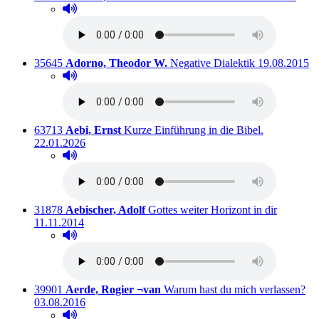
Hörprobe abspielen
Hörprobe von Minima Moralia
Titelnummer:
von
:
Ausleihbar se
35645
Adorno, Theodor W.
Negative Dialektik
19.08.2015
Hörprobe abspielen
Hörprobe von Negative Dialektik
Titelnummer:
von
:
Ausleihbar s
63713
Aebi, Ernst
Kurze Einführung in die Bibel.
22.01.2026
Hörprobe abspielen
Hörprobe von Kurze Einführung in die Bibel.
Titelnummer:
von
:
Ausleihba
31878
Aebischer, Adolf
Gottes weiter Horizont in dir
11.11.2014
Hörprobe abspielen
Hörprobe von Gottes weiter Horizont in dir
Titelnummer:
von
:
Aus
39901
Aerde, Rogier ¬van
Warum hast du mich verlassen?
03.08.2016
Hörprobe abspielen
Hörprobe von Warum hast du mich verlassen?