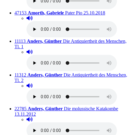
Titelnummer:
von
:
Ausleihbar seit dem
47153
Amorth, Gabriele
Pater Pio
25.10.2018
Hörprobe abspielen
Hörprobe von Pater Pio
Titelnummer:
von
:
11113
Anders, Günther
Die Antiquiertheit des Menschen,
Ausleihbar seit dem
Tl. 1
Hörprobe abspielen
Hörprobe von Die Antiquiertheit des Menschen, Tl. 1
Titelnummer:
von
:
11312
Anders, Günther
Die Antiquiertheit des Menschen,
Ausleihbar seit dem
Tl. 2
Hörprobe abspielen
Hörprobe von Die Antiquiertheit des Menschen, Tl. 2
Titelnummer:
von
:
Ausleihb
22785
Anders, Günther
Die molussische Katakombe
13.11.2012
Hörprobe abspielen
Hörprobe von Die molussische Katakombe