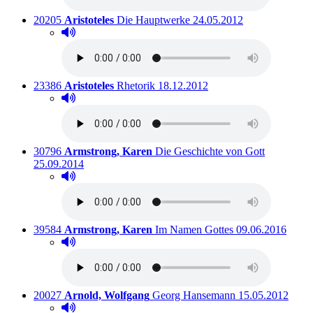
Titelnummer:
von
:
Ausleihbar seit dem
20205
Aristoteles
Die Hauptwerke
24.05.2012
Hörprobe abspielen
Hörprobe von Die Hauptwerke
Titelnummer:
von
:
Ausleihbar seit dem
23386
Aristoteles
Rhetorik
18.12.2012
Hörprobe abspielen
Hörprobe von Rhetorik
Titelnummer:
von
:
Ausleihbar
30796
Armstrong, Karen
Die Geschichte von Gott
25.09.2014
Hörprobe abspielen
Hörprobe von Die Geschichte von Gott
Titelnummer:
von
:
Ausleihbar seit 
39584
Armstrong, Karen
Im Namen Gottes
09.06.2016
Hörprobe abspielen
Hörprobe von Im Namen Gottes
Titelnummer:
von
:
Ausleihbar seit 
20027
Arnold, Wolfgang
Georg Hansemann
15.05.2012
Hörprobe abspielen
Hörprobe von Georg Hansemann