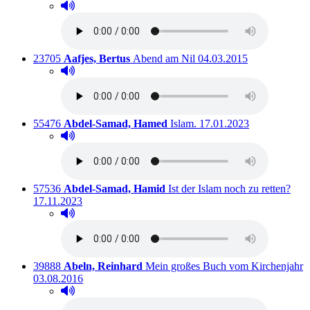
Hörprobe abspielen
Hörprobe von Die Bibel.
Titelnummer:
von
:
Ausleihbar seit dem
23705
Aafjes, Bertus
Abend am Nil
04.03.2015
Hörprobe abspielen
Hörprobe von Abend am Nil
Titelnummer:
von
:
Ausleihbar seit dem
55476
Abdel-Samad, Hamed
Islam.
17.01.2023
Hörprobe abspielen
Hörprobe von Islam.
Titelnummer:
von
:
Ausl
57536
Abdel-Samad, Hamid
Ist der Islam noch zu retten?
17.11.2023
Hörprobe abspielen
Hörprobe von Ist der Islam noch zu retten?
Titelnummer:
von
:
39888
Abeln, Reinhard
Mein großes Buch vom Kirchenjahr
Ausleihbar seit dem
03.08.2016
Hörprobe abspielen
Hörprobe von Mein großes Buch vom Kirchenjahr