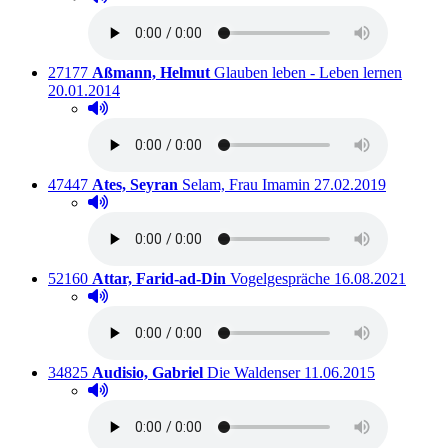
Titelnummer:
von
:
Ausleih
27177
Aßmann, Helmut
Glauben leben - Leben lernen
20.01.2014
Hörprobe abspielen
Hörprobe von Glauben leben - Leben lernen
Titelnummer:
von
:
Ausleihbar seit dem
47447
Ates, Seyran
Selam, Frau Imamin
27.02.2019
Hörprobe abspielen
Hörprobe von Selam, Frau Imamin
Titelnummer:
von
:
Ausleihbar seit d
52160
Attar, Farid-ad-Din
Vogelgespräche
16.08.2021
Hörprobe abspielen
Hörprobe von Vogelgespräche
Titelnummer:
von
:
Ausleihbar seit dem
34825
Audisio, Gabriel
Die Waldenser
11.06.2015
Hörprobe abspielen
Hörprobe von Die Waldenser