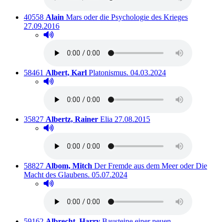
Titelnummer:
von
:
Ausleihbar
40558
Alain
Mars oder die Psychologie des Krieges
27.09.2016
Hörprobe abspielen
Hörprobe von Mars oder die Psychologie des Krieges
Titelnummer:
von
:
Ausleihbar seit dem
58461
Albert, Karl
Platonismus.
04.03.2024
Hörprobe abspielen
Hörprobe von Platonismus.
Titelnummer:
von
:
Ausleihbar seit dem
35827
Albertz, Rainer
Elia
27.08.2015
Hörprobe abspielen
Hörprobe von Elia
Titelnummer:
von
:
58827
Albom, Mitch
Der Fremde aus dem Meer oder Die
Ausleihbar seit dem
Macht des Glaubens.
05.07.2024
Hörprobe abspielen
Hörprobe von Der Fremde aus dem Meer oder Die Ma
Titelnummer:
von
:
59162
Albrecht, Harry
Bausteine einer neuen