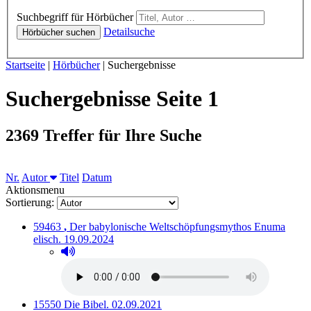
Hörbücher
Suchbegriff für Hörbücher
Detailsuche
Hörbücher suchen
Sie sind hier:
Startseite
|
Hörbücher
|
Suchergebnisse
Suchergebnisse Seite 1
2369 Treffer für Ihre Suche
Sortieren nach
Nr.
Autor
Titel
Datum
Aktionsmenu
Sortierung:
Titelnummer:
von
:
59463
,
Der babylonische Weltschöpfungsmythos Enuma
Ausleihbar seit dem
elisch.
19.09.2024
Hörprobe abspielen
Hörprobe von Der babylonische Weltschöpfungsmyth
Titelnummer:
von
:
Ausleihbar seit dem
15550
Die Bibel.
02.09.2021