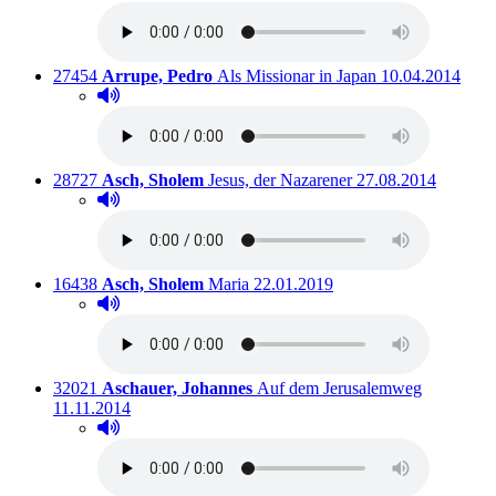
Titelnummer:
von
:
Ausleihbar seit
27454
Arrupe, Pedro
Als Missionar in Japan
10.04.2014
Hörprobe abspielen
Hörprobe von Als Missionar in Japan
Titelnummer:
von
:
Ausleihbar seit dem
28727
Asch, Sholem
Jesus, der Nazarener
27.08.2014
Hörprobe abspielen
Hörprobe von Jesus, der Nazarener
Titelnummer:
von
:
Ausleihbar seit dem
16438
Asch, Sholem
Maria
22.01.2019
Hörprobe abspielen
Hörprobe von Maria
Titelnummer:
von
:
Ausleihbar
32021
Aschauer, Johannes
Auf dem Jerusalemweg
11.11.2014
Hörprobe abspielen
Hörprobe von Auf dem Jerusalemweg