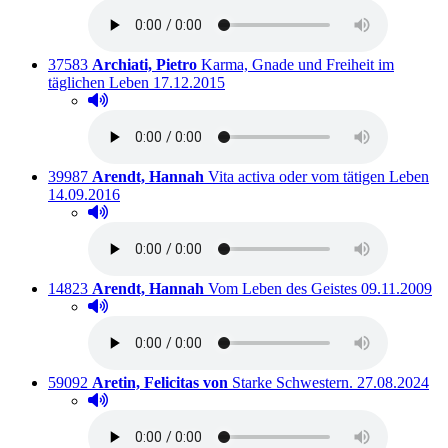
Titelnummer:
von
:
37583
Archiati, Pietro
Karma, Gnade und Freiheit im
Ausleihbar seit dem
täglichen Leben
17.12.2015
Hörprobe abspielen
Hörprobe von Karma, Gnade und Freiheit im täglich
Titelnummer:
von
:
Aus
39987
Arendt, Hannah
Vita activa oder vom tätigen Leben
14.09.2016
Hörprobe abspielen
Hörprobe von Vita activa oder vom tätigen Leben
Titelnummer:
von
:
Ausleihbar se
14823
Arendt, Hannah
Vom Leben des Geistes
09.11.2009
Hörprobe abspielen
Hörprobe von Vom Leben des Geistes
Titelnummer:
von
:
Ausleihbar se
59092
Aretin, Felicitas von
Starke Schwestern.
27.08.2024
Hörprobe abspielen
Hörprobe von Starke Schwestern.