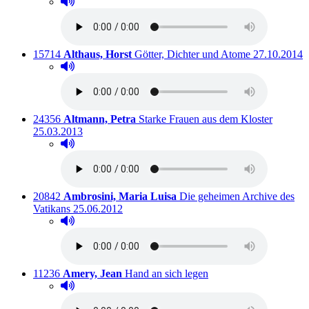
Hörprobe abspielen
Hörprobe von Von Leben und Tod
Titelnummer:
von
:
Ausleihbar s
15714
Althaus, Horst
Götter, Dichter und Atome
27.10.2014
Hörprobe abspielen
Hörprobe von Götter, Dichter und Atome
Titelnummer:
von
:
Ausleihb
24356
Altmann, Petra
Starke Frauen aus dem Kloster
25.03.2013
Hörprobe abspielen
Hörprobe von Starke Frauen aus dem Kloster
Titelnummer:
von
:
20842
Ambrosini, Maria Luisa
Die geheimen Archive des
Ausleihbar seit dem
Vatikans
25.06.2012
Hörprobe abspielen
Hörprobe von Die geheimen Archive des Vatikans
Titelnummer:
von
:
Ausleihbar seit dem
11236
Amery, Jean
Hand an sich legen
Hörprobe abspielen
Hörprobe von Hand an sich legen