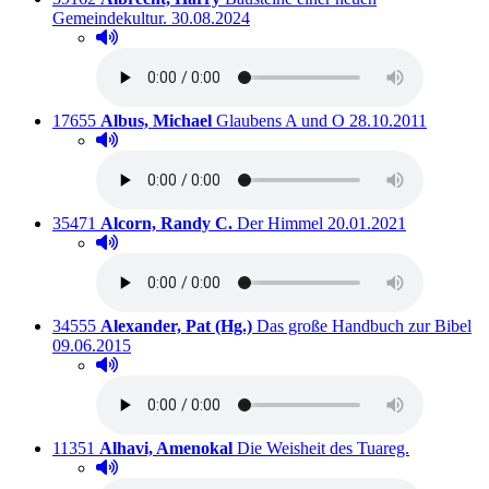
Ausleihbar seit dem
Gemeindekultur.
30.08.2024
Hörprobe abspielen
Hörprobe von Bausteine einer neuen Gemeindekultur.
Titelnummer:
von
:
Ausleihbar seit dem
17655
Albus, Michael
Glaubens A und O
28.10.2011
Hörprobe abspielen
Hörprobe von Glaubens A und O
Titelnummer:
von
:
Ausleihbar seit dem
35471
Alcorn, Randy C.
Der Himmel
20.01.2021
Hörprobe abspielen
Hörprobe von Der Himmel
Titelnummer:
von
:
Au
34555
Alexander, Pat (Hg.)
Das große Handbuch zur Bibel
09.06.2015
Hörprobe abspielen
Hörprobe von Das große Handbuch zur Bibel
Titelnummer:
von
:
Ausleihbar 
11351
Alhavi, Amenokal
Die Weisheit des Tuareg.
Hörprobe abspielen
Hörprobe von Die Weisheit des Tuareg.