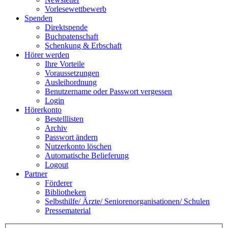
Vorlesewettbewerb
Spenden
Direktspende
Buchpatenschaft
Schenkung & Erbschaft
Hörer werden
Ihre Vorteile
Voraussetzungen
Ausleihordnung
Benutzername oder Passwort vergessen
Login
Hörerkonto
Bestelllisten
Archiv
Passwort ändern
Nutzerkonto löschen
Automatische Belieferung
Logout
Partner
Förderer
Bibliotheken
Selbsthilfe/ Ärzte/ Seniorenorganisationen/ Schulen
Pressematerial