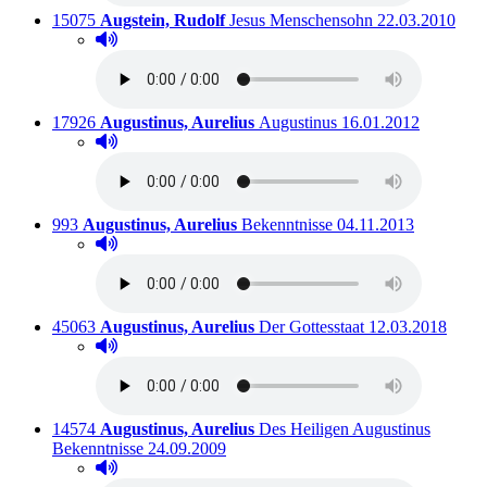
Titelnummer:
von
:
Ausleihbar seit
15075
Augstein, Rudolf
Jesus Menschensohn
22.03.2010
Hörprobe abspielen
Hörprobe von Jesus Menschensohn
Titelnummer:
von
:
Ausleihbar seit dem
17926
Augustinus, Aurelius
Augustinus
16.01.2012
Hörprobe abspielen
Hörprobe von Augustinus
Titelnummer:
von
:
Ausleihbar seit dem
993
Augustinus, Aurelius
Bekenntnisse
04.11.2013
Hörprobe abspielen
Hörprobe von Bekenntnisse
Titelnummer:
von
:
Ausleihbar seit 
45063
Augustinus, Aurelius
Der Gottesstaat
12.03.2018
Hörprobe abspielen
Hörprobe von Der Gottesstaat
Titelnummer:
von
:
14574
Augustinus, Aurelius
Des Heiligen Augustinus
Ausleihbar seit dem
Bekenntnisse
24.09.2009
Hörprobe abspielen
Hörprobe von Des Heiligen Augustinus Bekenntnisse