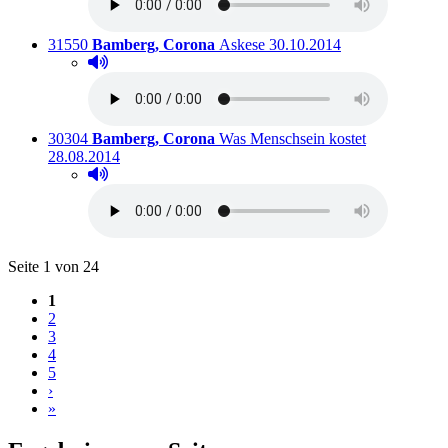
Titelnummer:
von
:
Ausleihbar seit dem
31550
Bamberg, Corona
Askese
30.10.2014
Hörprobe abspielen
Hörprobe von Askese
Titelnummer:
von
:
Ausleihbar s
30304
Bamberg, Corona
Was Menschsein kostet
28.08.2014
Hörprobe abspielen
Hörprobe von Was Menschsein kostet
Blättern
Seite 1 von 24
1
2
3
4
5
›
»