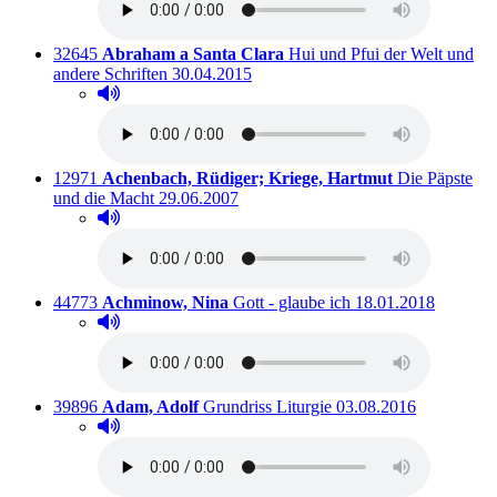
Titelnummer:
von
:
32645
Abraham a Santa Clara
Hui und Pfui der Welt und
Ausleihbar seit dem
andere Schriften
30.04.2015
Hörprobe abspielen
Hörprobe von Hui und Pfui der Welt und andere Schri
Titelnummer:
von
:
12971
Achenbach, Rüdiger; Kriege, Hartmut
Die Päpste
Ausleihbar seit dem
und die Macht
29.06.2007
Hörprobe abspielen
Hörprobe von Die Päpste und die Macht
Titelnummer:
von
:
Ausleihbar seit dem
44773
Achminow, Nina
Gott - glaube ich
18.01.2018
Hörprobe abspielen
Hörprobe von Gott - glaube ich
Titelnummer:
von
:
Ausleihbar seit dem
39896
Adam, Adolf
Grundriss Liturgie
03.08.2016
Hörprobe abspielen
Hörprobe von Grundriss Liturgie