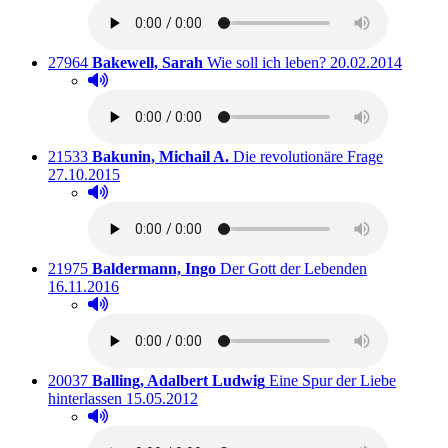
Titelnummer:
von
:
Ausleihbar seit de
27964
Bakewell, Sarah
Wie soll ich leben?
20.02.2014
Hörprobe abspielen
Hörprobe von Wie soll ich leben?
Titelnummer:
von
:
Ausleihbar
21533
Bakunin, Michail A.
Die revolutionäre Frage
27.10.2015
Hörprobe abspielen
Hörprobe von Die revolutionäre Frage
Titelnummer:
von
:
Ausleihbar s
21975
Baldermann, Ingo
Der Gott der Lebenden
16.11.2016
Hörprobe abspielen
Hörprobe von Der Gott der Lebenden
Titelnummer:
von
:
20037
Balling, Adalbert Ludwig
Eine Spur der Liebe
Ausleihbar seit dem
hinterlassen
15.05.2012
Hörprobe abspielen
Hörprobe von Eine Spur der Liebe hinterlassen