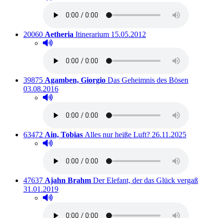
Titelnummer:
von
:
Ausleihbar seit dem
20060
Aetheria
Itinerarium
15.05.2012
Hörprobe abspielen
Hörprobe von Itinerarium
Titelnummer:
von
:
Ausleihba
39875
Agamben, Giorgio
Das Geheimnis des Bösen
03.08.2016
Hörprobe abspielen
Hörprobe von Das Geheimnis des Bösen
Titelnummer:
von
:
Ausleihbar seit dem
63472
Ain, Tobias
Alles nur heiße Luft?
26.11.2025
Hörprobe abspielen
Hörprobe von Alles nur heiße Luft?
Titelnummer:
von
:
Auslei
47637
Ajahn Brahm
Der Elefant, der das Glück vergaß
31.01.2019
Hörprobe abspielen
Hörprobe von Der Elefant, der das Glück vergaß