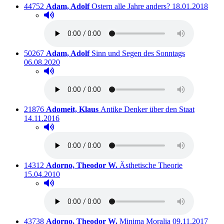
Titelnummer:
von
:
Ausleihbar seit
44752
Adam, Adolf
Ostern alle Jahre anders?
18.01.2018
Hörprobe abspielen
Hörprobe von Ostern alle Jahre anders?
Titelnummer:
von
:
Ausleihbar s
50267
Adam, Adolf
Sinn und Segen des Sonntags
06.08.2020
Hörprobe abspielen
Hörprobe von Sinn und Segen des Sonntags
Titelnummer:
von
:
Ausleihba
21876
Adomeit, Klaus
Antike Denker über den Staat
14.11.2016
Hörprobe abspielen
Hörprobe von Antike Denker über den Staat
Titelnummer:
von
:
Ausleihbar s
14312
Adorno, Theodor W.
Ästhetische Theorie
15.04.2010
Hörprobe abspielen
Hörprobe von Ästhetische Theorie
Titelnummer:
von
:
Ausleihbar seit
43738
Adorno, Theodor W.
Minima Moralia
09.11.2017