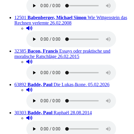
Titelnummer:
von
:
12501
Babenberger, Michael Simon
Wie Wittgenstein das
Ausleihbar seit dem
Rechnen verlernte
26.02.2008
Hörprobe abspielen
Hörprobe von Wie Wittgenstein das Rechnen verlernt
Titelnummer:
von
:
32385
Bacon, Francis
Essays oder praktische und
Ausleihbar seit dem
moralische Ratschläge
26.02.2015
Hörprobe abspielen
Hörprobe von Essays oder praktische und moralische
Titelnummer:
von
:
Ausleihbar seit dem
63892
Badde, Paul
Die Lukas-Ikone.
05.02.2026
Hörprobe abspielen
Hörprobe von Die Lukas-Ikone.
Titelnummer:
von
:
Ausleihbar seit dem
30303
Badde, Paul
Raphaël
28.08.2014
Hörprobe abspielen
Hörprobe von Raphaël