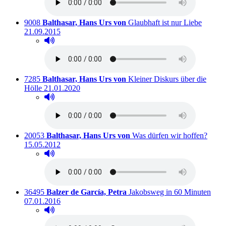
Titelnummer:
von
:
Ausleih
9008
Balthasar, Hans Urs von
Glaubhaft ist nur Liebe
21.09.2015
Hörprobe abspielen
Hörprobe von Glaubhaft ist nur Liebe
Titelnummer:
von
:
7285
Balthasar, Hans Urs von
Kleiner Diskurs über die
Ausleihbar seit dem
Hölle
21.01.2020
Hörprobe abspielen
Hörprobe von Kleiner Diskurs über die Hölle
Titelnummer:
von
:
Ausle
20053
Balthasar, Hans Urs von
Was dürfen wir hoffen?
15.05.2012
Hörprobe abspielen
Hörprobe von Was dürfen wir hoffen?
Titelnummer:
von
:
Ausl
36495
Balzer de García, Petra
Jakobsweg in 60 Minuten
07.01.2016
Hörprobe abspielen
Hörprobe von Jakobsweg in 60 Minuten