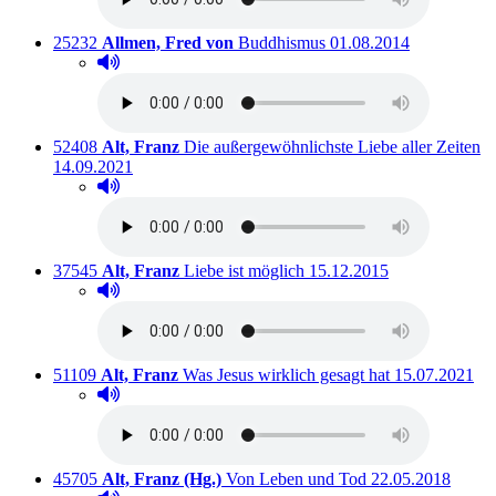
Titelnummer:
von
:
Ausleihbar seit dem
25232
Allmen, Fred von
Buddhismus
01.08.2014
Hörprobe abspielen
Hörprobe von Buddhismus
Titelnummer:
von
:
Au
52408
Alt, Franz
Die außergewöhnlichste Liebe aller Zeiten
14.09.2021
Hörprobe abspielen
Hörprobe von Die außergewöhnlichste Liebe aller Zei
Titelnummer:
von
:
Ausleihbar seit dem
37545
Alt, Franz
Liebe ist möglich
15.12.2015
Hörprobe abspielen
Hörprobe von Liebe ist möglich
Titelnummer:
von
:
Ausleihbar sei
51109
Alt, Franz
Was Jesus wirklich gesagt hat
15.07.2021
Hörprobe abspielen
Hörprobe von Was Jesus wirklich gesagt hat
Titelnummer:
von
:
Ausleihbar seit d
45705
Alt, Franz (Hg.)
Von Leben und Tod
22.05.2018