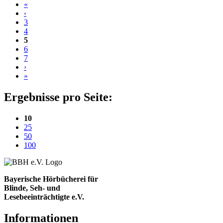
«
‹
3
4
5
6
7
›
»
Ergebnisse pro Seite:
(aktuelle Einstellung)
10
25
50
100
Bayerische Hörbücherei für
Blinde, Seh- und
Lesebeeinträchtigte e.V.
Informationen