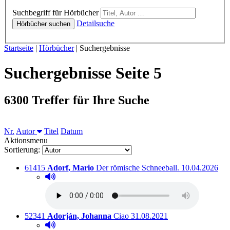
Hörbücher
Suchbegriff für Hörbücher
Detailsuche
Hörbücher suchen
Sie sind hier:
Startseite
|
Hörbücher
|
Suchergebnisse
Suchergebnisse Seite 5
6300 Treffer für Ihre Suche
Sortieren nach
Nr.
Autor
Titel
Datum
Aktionsmenu
Sortierung:
Titelnummer:
von
:
Ausleihbar sei
61415
Adorf, Mario
Der römische Schneeball.
10.04.2026
Hörprobe abspielen
Hörprobe von Der römische Schneeball.
Titelnummer:
von
:
Ausleihbar seit dem
52341
Adorján, Johanna
Ciao
31.08.2021
Hörprobe abspielen
Hörprobe von Ciao