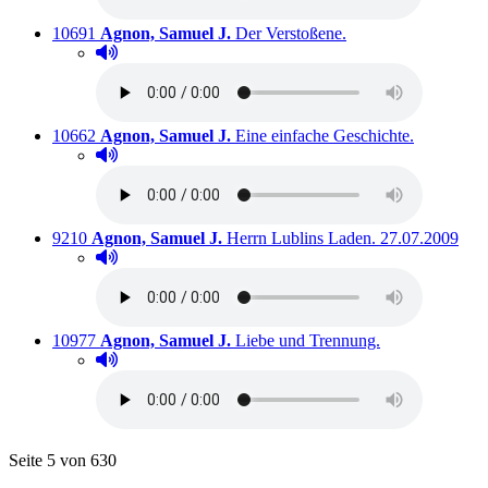
Titelnummer:
von
:
Ausleihbar seit dem
10691
Agnon, Samuel J.
Der Verstoßene.
Hörprobe abspielen
Hörprobe von Der Verstoßene.
Titelnummer:
von
:
Ausleihbar
10662
Agnon, Samuel J.
Eine einfache Geschichte.
Hörprobe abspielen
Hörprobe von Eine einfache Geschichte.
Titelnummer:
von
:
Ausleihbar seit
9210
Agnon, Samuel J.
Herrn Lublins Laden.
27.07.2009
Hörprobe abspielen
Hörprobe von Herrn Lublins Laden.
Titelnummer:
von
:
Ausleihbar seit
10977
Agnon, Samuel J.
Liebe und Trennung.
Hörprobe abspielen
Hörprobe von Liebe und Trennung.
Blättern
Seite 5 von 630