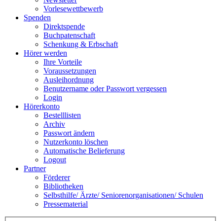
Vorlesewettbewerb
Spenden
Direktspende
Buchpatenschaft
Schenkung & Erbschaft
Hörer werden
Ihre Vorteile
Voraussetzungen
Ausleihordnung
Benutzername oder Passwort vergessen
Login
Hörerkonto
Bestelllisten
Archiv
Passwort ändern
Nutzerkonto löschen
Automatische Belieferung
Logout
Partner
Förderer
Bibliotheken
Selbsthilfe/ Ärzte/ Seniorenorganisationen/ Schulen
Pressematerial