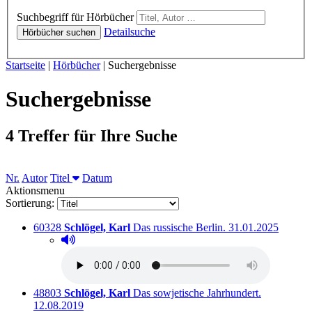
Hörbücher
Suchbegriff für Hörbücher
Detailsuche
Hörbücher suchen
Sie sind hier:
Startseite
|
Hörbücher
|
Suchergebnisse
Suchergebnisse
4 Treffer für Ihre Suche
Nr.
Autor
Titel
Datum
Aktionsmenu
Sortierung:
Titelnummer:
von
:
Ausleihbar seit de
60328
Schlögel, Karl
Das russische Berlin.
31.01.2025
Hörprobe abspielen
Hörprobe von Das russische Berlin.
Titelnummer:
von
:
Ausleihbar 
48803
Schlögel, Karl
Das sowjetische Jahrhundert.
12.08.2019