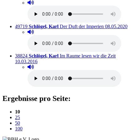
Hörprobe abspielen
Hörprobe von Das sowjetische Jahrhundert.
Titelnummer:
von
:
Ausleihbar seit d
49719
Schlögel, Karl
Der Duft der Imperien
08.05.2020
Hörprobe abspielen
Hörprobe von Der Duft der Imperien
Titelnummer:
von
:
Ausleihbar s
38824
Schlögel, Karl
Im Raume lesen wir die Zeit
10.03.2016
Hörprobe abspielen
Hörprobe von Im Raume lesen wir die Zeit
Ergebnisse pro Seite:
(aktuelle Einstellung)
10
25
50
100