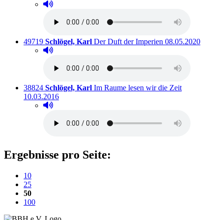
Hörprobe abspielen
Hörprobe von Das sowjetische Jahrhundert.
Titelnummer:
von
:
Ausleihbar seit d
49719
Schlögel, Karl
Der Duft der Imperien
08.05.2020
Hörprobe abspielen
Hörprobe von Der Duft der Imperien
Titelnummer:
von
:
Ausleihbar s
38824
Schlögel, Karl
Im Raume lesen wir die Zeit
10.03.2016
Hörprobe abspielen
Hörprobe von Im Raume lesen wir die Zeit
Ergebnisse pro Seite:
10
25
(aktuelle Einstellung)
50
100