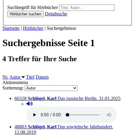
Hörbücher
Suchbegriff für Hörbücher
Detailsuche
Hörbücher suchen
Sie sind hier:
Startseite
|
Hörbücher
|
Suchergebnisse
Suchergebnisse Seite 1
4 Treffer für Ihre Suche
Sortieren nach
Nr.
Autor
Titel
Datum
Aktionsmenu
Sortierung:
Titelnummer:
von
:
Ausleihbar seit de
60328
Schlögel, Karl
Das russische Berlin.
31.01.2025
Hörprobe abspielen
Hörprobe von Das russische Berlin.
Titelnummer:
von
:
Ausleihbar 
48803
Schlögel, Karl
Das sowjetische Jahrhundert.
12.08.2019