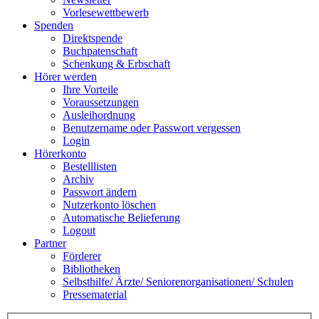
Vorlesewettbewerb
Spenden
Direktspende
Buchpatenschaft
Schenkung & Erbschaft
Hörer werden
Ihre Vorteile
Voraussetzungen
Ausleihordnung
Benutzername oder Passwort vergessen
Login
Hörerkonto
Bestelllisten
Archiv
Passwort ändern
Nutzerkonto löschen
Automatische Belieferung
Logout
Partner
Förderer
Bibliotheken
Selbsthilfe/ Ärzte/ Seniorenorganisationen/ Schulen
Pressematerial