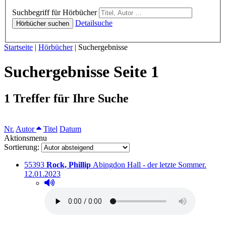
Hörbücher
Suchbegriff für Hörbücher
Detailsuche
Hörbücher suchen
Sie sind hier:
Startseite
|
Hörbücher
|
Suchergebnisse
Suchergebnisse Seite 1
1 Treffer für Ihre Suche
Sortieren nach
Nr.
Autor
Titel
Datum
Aktionsmenu
Sortierung:
Titelnummer:
von
:
Auslei
55393
Rock, Phillip
Abingdon Hall - der letzte Sommer.
12.01.2023
Hörprobe abspielen
Hörprobe von Abingdon Hall - der letzte Sommer.