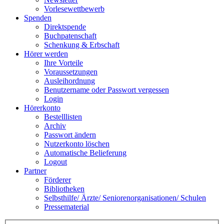
Vorlesewettbewerb
Spenden
Direktspende
Buchpatenschaft
Schenkung & Erbschaft
Hörer werden
Ihre Vorteile
Voraussetzungen
Ausleihordnung
Benutzername oder Passwort vergessen
Login
Hörerkonto
Bestelllisten
Archiv
Passwort ändern
Nutzerkonto löschen
Automatische Belieferung
Logout
Partner
Förderer
Bibliotheken
Selbsthilfe/ Ärzte/ Seniorenorganisationen/ Schulen
Pressematerial