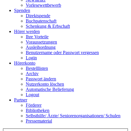
Vorlesewettbewerb
Spenden
Direktspende
Buchpatenschaft
Schenkung & Erbschaft
Hörer werden
Ihre Vorteile
Voraussetzungen
Ausleihordnung
Benutzername oder Passwort vergessen
Login
Hörerkonto
Bestelllisten
Archiv
Passwort ändern
Nutzerkonto löschen
Automatische Belieferung
Logout
Partner
Förderer
Bibliotheken
Selbsthilfe/ Ärzte/ Seniorenorganisationen/ Schulen
Pressematerial