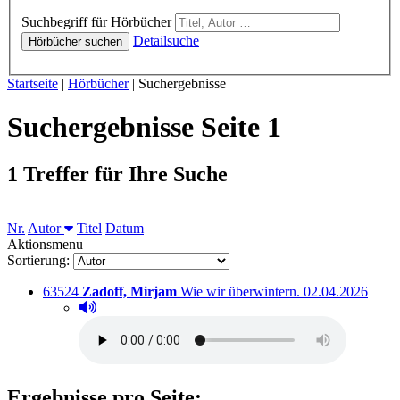
Hörbücher
Suchbegriff für Hörbücher
Detailsuche
Hörbücher suchen
Sie sind hier:
Startseite
|
Hörbücher
|
Suchergebnisse
Suchergebnisse Seite 1
1 Treffer für Ihre Suche
Sortieren nach
Nr.
Autor
Titel
Datum
Aktionsmenu
Sortierung:
Titelnummer:
von
:
Ausleihbar seit 
63524
Zadoff, Mirjam
Wie wir überwintern.
02.04.2026
Hörprobe abspielen
Hörprobe von Wie wir überwintern.
Ergebnisse pro Seite: