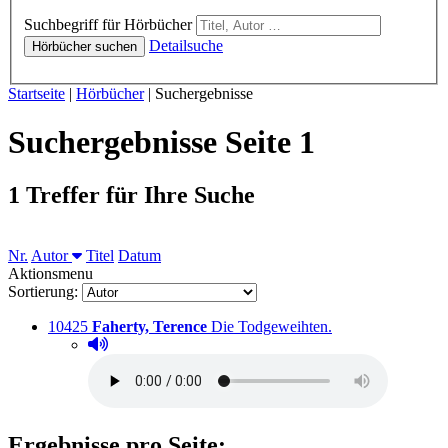
Hörbücher
Suchbegriff für Hörbücher
Detailsuche
Hörbücher suchen
Sie sind hier:
Startseite
|
Hörbücher
|
Suchergebnisse
Suchergebnisse Seite 1
1 Treffer für Ihre Suche
Sortieren nach
Nr.
Autor
Titel
Datum
Aktionsmenu
Sortierung:
Titelnummer:
von
:
Ausleihbar seit d
10425
Faherty, Terence
Die Todgeweihten.
Hörprobe abspielen
Hörprobe von Die Todgeweihten.
Ergebnisse pro Seite: