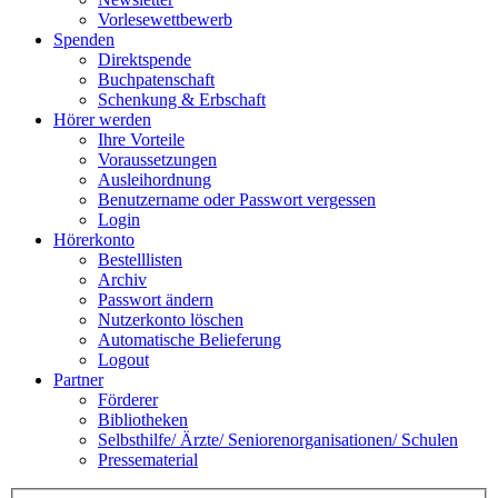
Vorlesewettbewerb
Spenden
Direktspende
Buchpatenschaft
Schenkung & Erbschaft
Hörer werden
Ihre Vorteile
Voraussetzungen
Ausleihordnung
Benutzername oder Passwort vergessen
Login
Hörerkonto
Bestelllisten
Archiv
Passwort ändern
Nutzerkonto löschen
Automatische Belieferung
Logout
Partner
Förderer
Bibliotheken
Selbsthilfe/ Ärzte/ Seniorenorganisationen/ Schulen
Pressematerial