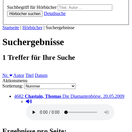
Hörbücher
Suchbegriff für Hörbücher
Detailsuche
Hörbücher suchen
Sie sind hier:
Startseite
|
Hörbücher
|
Suchergebnisse
Suchergebnisse
1 Treffer für Ihre Suche
Sortieren nach
Nr.
Autor
Titel
Datum
Aktionsmenu
Sortierung:
Titelnummer:
von
:
Ausleihbar seit
4682
Chastain, Thomas
Die Diamantenbörse.
20.05.2009
Hörprobe abspielen
Hörprobe von Die Diamantenbörse.
Ergebnisse pro Seite: