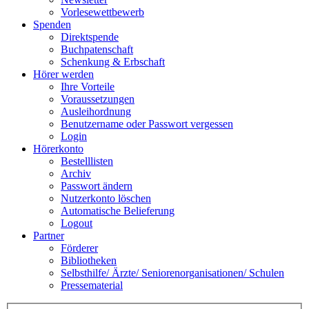
Vorlesewettbewerb
Spenden
Direktspende
Buchpatenschaft
Schenkung & Erbschaft
Hörer werden
Ihre Vorteile
Voraussetzungen
Ausleihordnung
Benutzername oder Passwort vergessen
Login
Hörerkonto
Bestelllisten
Archiv
Passwort ändern
Nutzerkonto löschen
Automatische Belieferung
Logout
Partner
Förderer
Bibliotheken
Selbsthilfe/ Ärzte/ Seniorenorganisationen/ Schulen
Pressematerial