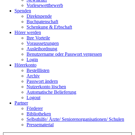
Vorlesewettbewerb
Spenden
Direktspende
Buchpatenschaft
Schenkung & Erbschaft
Hörer werden
Ihre Vorteile
Voraussetzungen
Ausleihordnung
Benutzername oder Passwort vergessen
Login
Hörerkonto
Bestelllisten
Archiv
Passwort ändern
Nutzerkonto löschen
Automatische Belieferung
Logout
Partner
Förderer
Bibliotheken
Selbsthilfe/ Ärzte/ Seniorenorganisationen/ Schulen
Pressematerial