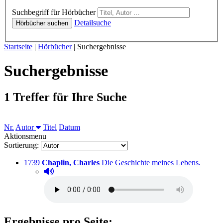
Hörbücher
Suchbegriff für Hörbücher
Detailsuche
Hörbücher suchen
Sie sind hier:
Startseite
|
Hörbücher
|
Suchergebnisse
Suchergebnisse
1 Treffer für Ihre Suche
Sortieren nach
Nr.
Autor
Titel
Datum
Aktionsmenu
Sortierung:
Titelnummer:
von
:
Auslei
1739
Chaplin, Charles
Die Geschichte meines Lebens.
Hörprobe abspielen
Hörprobe von Die Geschichte meines Lebens.
Ergebnisse pro Seite: