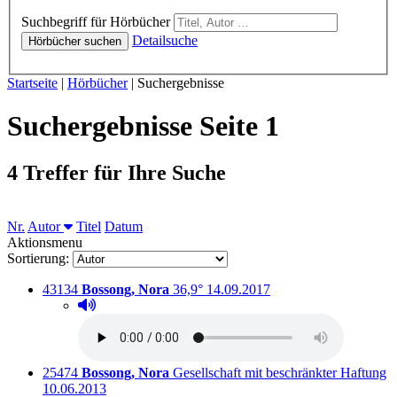
Hörbücher
Suchbegriff für Hörbücher
Detailsuche
Hörbücher suchen
Sie sind hier:
Startseite
|
Hörbücher
|
Suchergebnisse
Suchergebnisse Seite 1
4 Treffer für Ihre Suche
Sortieren nach
Nr.
Autor
Titel
Datum
Aktionsmenu
Sortierung:
Titelnummer:
von
:
Ausleihbar seit dem
43134
Bossong, Nora
36,9°
14.09.2017
Hörprobe abspielen
Hörprobe von 36,9°
Titelnummer:
von
:
A
25474
Bossong, Nora
Gesellschaft mit beschränkter Haftung
10.06.2013