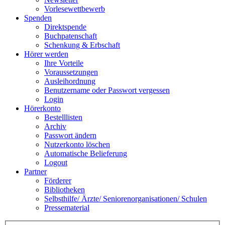
Vorlesewettbewerb
Spenden
Direktspende
Buchpatenschaft
Schenkung & Erbschaft
Hörer werden
Ihre Vorteile
Voraussetzungen
Ausleihordnung
Benutzername oder Passwort vergessen
Login
Hörerkonto
Bestelllisten
Archiv
Passwort ändern
Nutzerkonto löschen
Automatische Belieferung
Logout
Partner
Förderer
Bibliotheken
Selbsthilfe/ Ärzte/ Seniorenorganisationen/ Schulen
Pressematerial