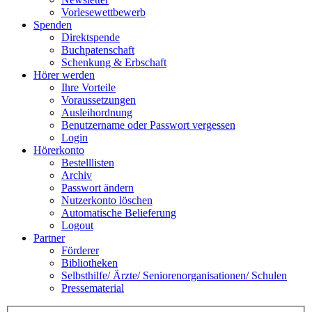
Vorlesewettbewerb
Spenden
Direktspende
Buchpatenschaft
Schenkung & Erbschaft
Hörer werden
Ihre Vorteile
Voraussetzungen
Ausleihordnung
Benutzername oder Passwort vergessen
Login
Hörerkonto
Bestelllisten
Archiv
Passwort ändern
Nutzerkonto löschen
Automatische Belieferung
Logout
Partner
Förderer
Bibliotheken
Selbsthilfe/ Ärzte/ Seniorenorganisationen/ Schulen
Pressematerial