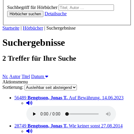
Hörbücher
Suchbegriff für Hörbücher
Detailsuche
Hörbücher suchen
Sie sind hier:
Startseite
|
Hörbücher
|
Suchergebnisse
Suchergebnisse
2 Treffer für Ihre Suche
Sortieren nach
Nr.
Autor
Titel
Datum
Aktionsmenu
Sortierung:
Titelnummer:
von
:
Ausleihbar seit 
56489
Bengtsson, Jonas T.
Auf Bewährung.
14.06.2023
Hörprobe abspielen
Hörprobe von Auf Bewährung.
Titelnummer:
von
:
Ausleihbar seit 
28749
Bengtsson, Jonas T.
Wie keiner sonst
27.08.2014
Hörprobe abspielen
Hörprobe von Wie keiner sonst