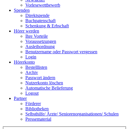
Vorlesewettbewerb
Spenden
Direktspende
Buchpatenschaft
Schenkung & Erbschaft
Hörer werden
Ihre Vorteile
Voraussetzungen
Ausleihordnung
Benutzername oder Passwort vergessen
Login
Hörerkonto
Bestelllisten
Archiv
Passwort ändern
Nutzerkonto löschen
Automatische Belieferung
Logout
Partner
Förderer
Bibliotheken
Selbsthilfe/ Ärzte/ Seniorenorganisationen/ Schulen
Pressematerial