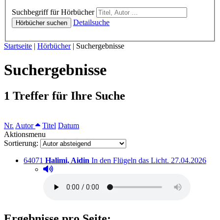
Hörbücher
Suchbegriff für Hörbücher
Detailsuche
Hörbücher suchen
Sie sind hier:
Startseite
|
Hörbücher
|
Suchergebnisse
Suchergebnisse
1 Treffer für Ihre Suche
Sortieren nach
Nr.
Autor
Titel
Datum
Aktionsmenu
Sortierung:
Titelnummer:
von
:
Ausleihbar seit
64071
Halimi, Aidin
In den Flügeln das Licht.
27.04.2026
Hörprobe abspielen
Hörprobe von In den Flügeln das Licht.
Ergebnisse pro Seite: